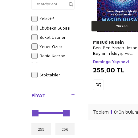
Kolektif
Tükendi
Ebubekir Subaşı
Buket Uzuner
Masud Husain
Yener Özen
Beni Ben Yapan: İnsan
Beyninin İşleyişi ve
Rabia Karzan
Çuvallamaları
Domingo Yayınevi
Bram Stoker
255,00
TL
Alphonse Daudet
Stoktakiler
Sue Graves
Ayşe Kulin
FIYAT
Joseph Midthun
Yusuf Akçura
Toplam
1
ürün bulun
Brian Michael
Bendis
İlyas Güneş