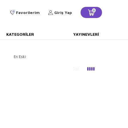
0
0
Favorilerim
Giriş Yap
KATEGORILER
YAYINEVLERI
En Eski