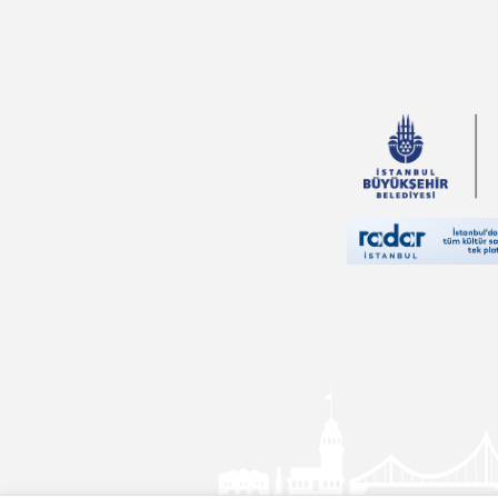
Edgar Rice
Burroughs
Erika Bartos
Andrew Lang
Rasim Özdenören
Hayreddin
Karaman
Charles Darwin
Nilgün Cevher
Kalburan
Falih Rıfkı Atay
Masaşi Kişimoto
Yusuf Tavaslı
Sinan Yağmur
Rıfat Ilgaz
Aslıhan Cengiz