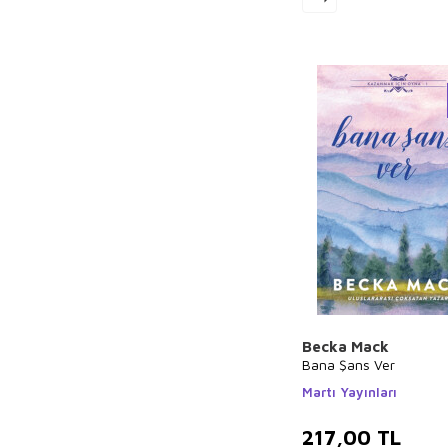
Kristen
Heitzmann
Ahu Güngör Ağca
Louise Penny
V.V. James
Gale E.
Christianson
Tim Peake
Jonathan Van
Ness
Lori Wilde
James Lovegrove
Billie Eilish
Becka Mack
T. C. Boyle
Bana Şans Ver
Samantha Sotto
Martı Yayınları
Erika Mcgann
217,00
TL
Esra Avgören