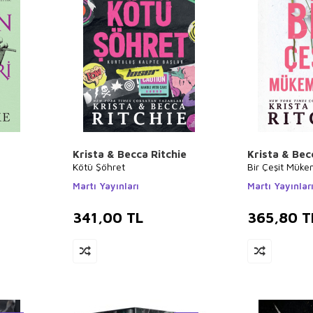
Krista & Becca Ritchie
Krista & Bec
Kötü Şöhret
Bir Çeşit Müke
Martı Yayınları
Martı Yayınlar
341,00
TL
365,80
T