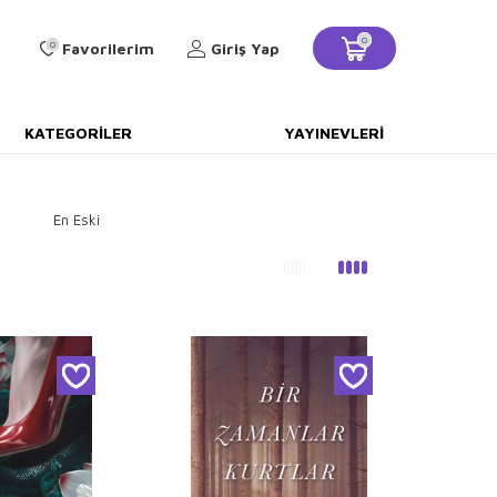
0
0
Favorilerim
Giriş Yap
KATEGORILER
YAYINEVLERI
En Eski