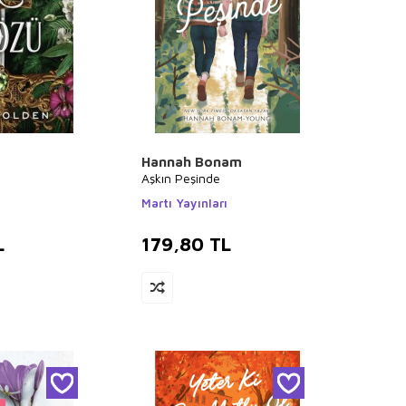
Hannah Bonam
Aşkın Peşinde
ı
Martı Yayınları
L
179,80
TL