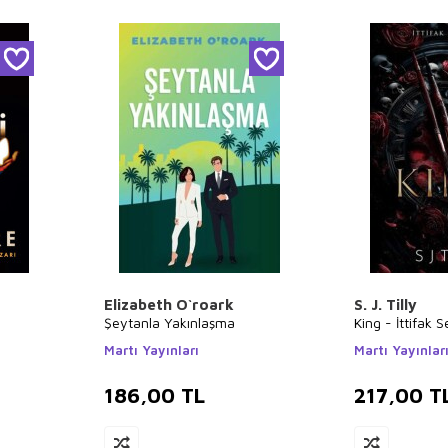
Elizabeth O`roark
S. J. Tilly
Şeytanla Yakınlaşma
King - İttifak S
Martı Yayınları
Martı Yayınlar
186,00
TL
217,00
T