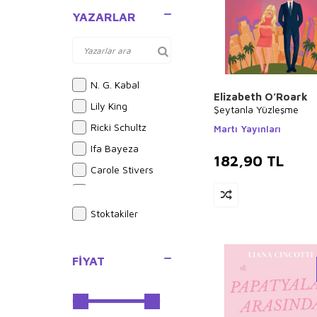
Resim
YAZARLAR
Politika Siyaset
Güncel Siyaset
Dünya Siyaseti ve
Politikası
N. G. Kabal
Psikoloji
Elizabeth O’Roark
Lily King
Şeytanla Yüzleşme
Genel Psikoloji
Ricki Schultz
Martı Yayınları
Bilim - Mühendislik
Ifa Bayeza
Astronomi - Fizik
182,90
TL
Carole Stivers
Diğer
Jen Mouat
Edebiyat
Ken Armstrong
Gençlik Edebiyatı
Stoktakiler
Tarihsel Romanlar
Cyril Collot
Türk Edebiyatı
Fatih Şalvan
FIYAT
Polisiye
Karin Sturm
Bilimkurgu
Ediz Altun
Aşk