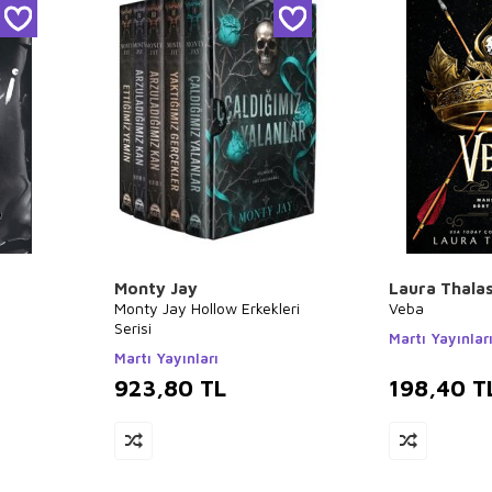
Monty Jay
Laura Thala
Monty Jay Hollow Erkekleri
Veba
Serisi
Martı Yayınlar
Martı Yayınları
923,80
TL
198,40
T