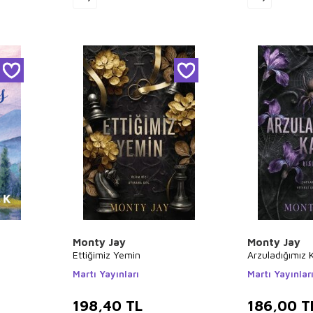
Monty Jay
Monty Jay
Ettiğimiz Yemin
Arzuladığımız 
Martı Yayınları
Martı Yayınlar
198,40
TL
186,00
T