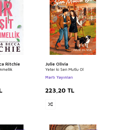
ca Ritchie
Julie Olivia
mmellik
Yeter ki Sen Mutlu Ol
ı
Martı Yayınları
L
223,20
TL