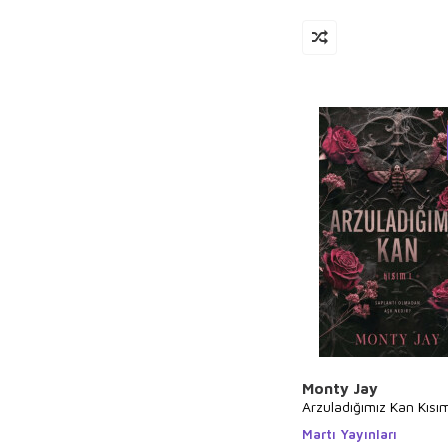
Morten Dürr
Alma Katsu
Xavier-Laurent
Petit
Simon
Stephenson
Kamala Harris
Attila Şanbay
Leah Raeder
Gamze Yıldırım
Sierra Winter
Aydın Bayram
Jean Bell
Porter Erisman
Monty Jay
Arzuladığımız Kan Kısı
Ma Jian
Martı Yayınları
Gavriel Savit