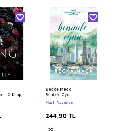
Becka Mack
erisi 2. Kitap
Benimle Oyna
ı
Martı Yayınları
L
244,90
TL