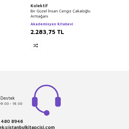
Kolektif
Kolek
Bir Güzel İnsan Cengiz Çakaloğlu
Biz Me
Armağanı
İş Ban
Akademisyen Kitabevi
2.283,75
TL
2.1
 Destek
 09:00 - 18:00
 480 8946
k@istanbulkitapcisi.com