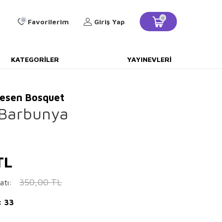
0
0
Favorilerim
Giriş Yap
KATEGORILER
YAYINEVLERI
kesen Bosquet
Barbunya
TL
350,00
TL
atı:
: 33