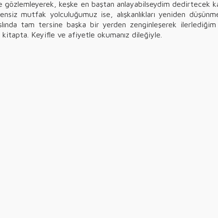
e gözlemleyerek, keşke en baştan anlayabilseydim dedirtecek 
lütensiz mutfak yolculuğumuz ise, alışkanlıkları yeniden düş
slında tam tersine başka bir yerden zenginleşerek ilerlediğ
kitapta. Keyifle ve afiyetle okumanız dileğiyle.