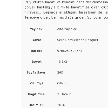
Büyüdükçe hayatı ve kendimi daha derinlemesin
çölyak hastalığıyla birlikte hayatımıza giren g
hikâyesi… Başlarda eksildiğimi hissetsem de, a
terapiye gider, ben mutfağa girdim. Sonuçları bu 
Yayınevi
:
Alfa Yayınları
Yazar
:
Selin Hamurkesen Bosquet
Barkod
:
9786253894573
Boyut
:
13.5x21
Sayfa Sayısı
:
240
Cilt Tipi
:
Ciltsiz
Kağıt Cinsi
:
2. Hamur
Basım Yılı
:
2026