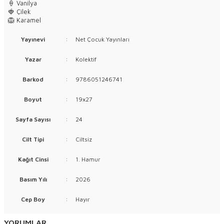
🍦 Vanilya
🍓 Çilek
🦁 Karamel
Yayınevi
:
Net Çocuk Yayınları
Yazar
:
Kolektif
Barkod
:
9786051246741
Boyut
:
19x27
Sayfa Sayısı
:
24
Cilt Tipi
:
Ciltsiz
Kağıt Cinsi
:
1. Hamur
Basım Yılı
:
2026
Cep Boy
:
Hayır
YORUMLAR