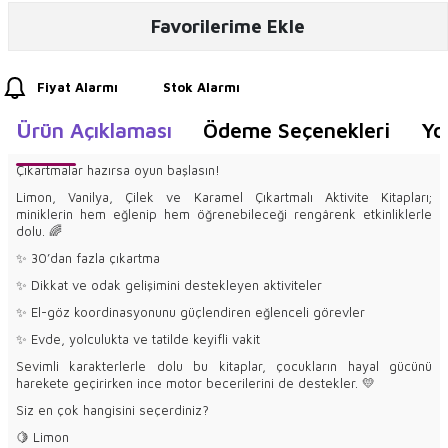
Favorilerime Ekle
Fiyat Alarmı
Stok Alarmı
Ürün Açıklaması
Ödeme Seçenekleri
Yo
Çıkartmalar hazırsa oyun başlasın!
Limon, Vanilya, Çilek ve Karamel Çıkartmalı Aktivite Kitapları;
miniklerin hem eğlenip hem öğrenebileceği rengârenk etkinliklerle
dolu. 🌈
✨ 30’dan fazla çıkartma
✨ Dikkat ve odak gelişimini destekleyen aktiviteler
✨ El-göz koordinasyonunu güçlendiren eğlenceli görevler
✨ Evde, yolculukta ve tatilde keyifli vakit
Sevimli karakterlerle dolu bu kitaplar, çocukların hayal gücünü
harekete geçirirken ince motor becerilerini de destekler. 💛
Siz en çok hangisini seçerdiniz?
🍋 Limon