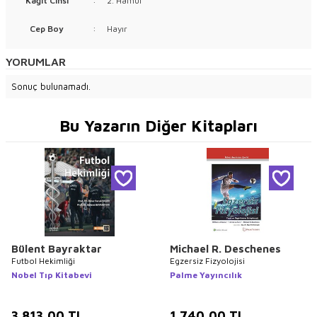
Kağıt Cinsi
:
2. Hamur
Cep Boy
:
Hayır
YORUMLAR
Sonuç bulunamadı.
Bu Yazarın Diğer Kitapları
Bülent Bayraktar
Michael R. Deschenes
Futbol Hekimliği
Egzersiz Fizyolojisi
Nobel Tıp Kitabevi
Palme Yayıncılık
3.813,00
TL
1.740,00
TL