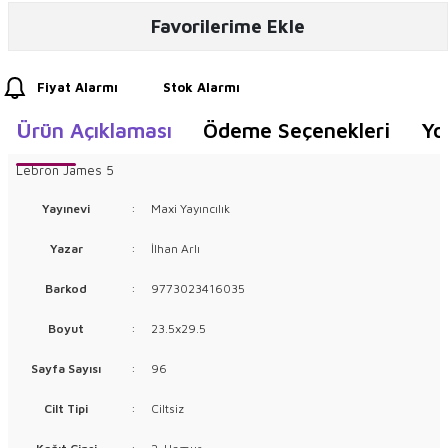
Favorilerime Ekle
Fiyat Alarmı
Stok Alarmı
Ürün Açıklaması
Ödeme Seçenekleri
Yo
Lebron James 5
Yayınevi
:
Maxi Yayıncılık
Yazar
:
İlhan Arlı
Barkod
:
9773023416035
Boyut
:
23.5x29.5
Sayfa Sayısı
:
96
Cilt Tipi
:
Ciltsiz