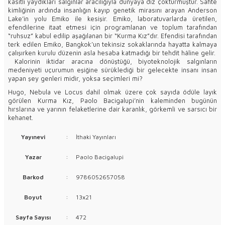
kasıtlı yaydıkları salgınlar aracılığıyla dünyaya diz çöktür­müştür. Sahte
kimliğinin ardında insanlığın kayıp genetik mirasını arayan Anderson
Lake’in yolu Emiko ile kesişir. Emiko, laboratu­varlarda üretilen,
efendilerine itaat etmesi için programlanan ve toplum tarafından
“ruhsuz” kabul edilip aşağılanan bir “Kurma Kız”dır. Efendisi tarafından
terk edilen Emiko, Bangkok’un tekin­siz sokaklarında hayatta kalmaya
çalışırken kurulu düzenin asla hesaba katmadığı bir tehdit hâline gelir.
Kalorinin iktidar aracına dönüştüğü, biyoteknolojik salgınların
medeniyeti uçurumun eşiğine sürüklediği bir gelecekte insanı in­san
yapan şey genleri midir, yoksa seçimleri mi?
Hugo, Nebula ve Locus dahil olmak üzere çok sayıda ödüle layık
görülen Kurma Kız, Paolo Bacigalupi’nin kaleminden bugünün
hırslarına ve yarının felaketlerine dair karanlık, görkemli ve sarsıcı bir
kehanet.
Yayınevi
:
İthaki Yayınları
Yazar
:
Paolo Bacigalupi
Barkod
:
9786052657058
Boyut
:
13x21
Sayfa Sayısı
:
472