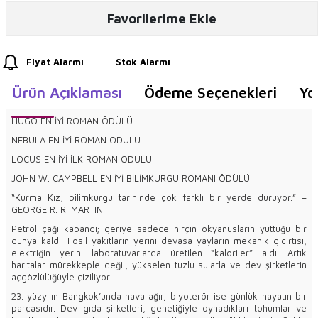
Favorilerime Ekle
Fiyat Alarmı
Stok Alarmı
Ürün Açıklaması
Ödeme Seçenekleri
Yo
HUGO EN İYİ ROMAN ÖDÜLÜ
NEBULA EN İYİ ROMAN ÖDÜLÜ
LOCUS EN İYİ İLK ROMAN ÖDÜLÜ
JOHN W. CAMPBELL EN İYİ BİLİMKURGU ROMANI ÖDÜLÜ
“Kurma Kız, bilimkurgu tarihinde çok farklı bir yerde duruyor.” –
GEORGE R. R. MARTIN
Petrol çağı kapandı; geriye sadece hırçın okyanusların yuttuğu bir
dünya kaldı. Fosil yakıtların yerini devasa yayların mekanik gıcırtı­sı,
elektriğin yerini laboratuvarlarda üretilen “kaloriler” aldı. Artık
haritalar mürekkeple değil, yükselen tuzlu sularla ve dev şirketle­rin
açgözlülüğüyle çiziliyor.
23. yüzyılın Bangkok’unda hava ağır, biyoterör ise günlük hayatın bir
parçasıdır. Dev gıda şirketleri, genetiğiyle oynadıkları tohum­lar ve