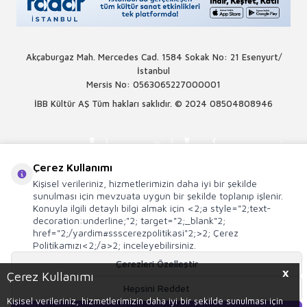
Akçaburgaz Mah. Mercedes Cad. 1584 Sokak No: 21 Esenyurt/
İstanbul
Mersis No: 0563065227000001
İBB Kültür AŞ Tüm hakları saklıdır. © 2024
08504808946
Çerez Kullanımı
Kişisel verileriniz, hizmetlerimizin daha iyi bir şekilde
sunulması için mevzuata uygun bir şekilde toplanıp işlenir.
Konuyla ilgili detaylı bilgi almak için <2;a style="2;text-
decoration:underline;"2; target="2;_blank"2;
href="2;/yardim#ssscerezpolitikasi"2;>2; Çerez
Politikamızı<2;/a>2; inceleyebilirsiniz.
Çerezleri Özelleştir
X
Çerez Kullanımı
Hepsini Reddet
T
-Soft
E-Ticaret
Sistemleriyle Hazırlanmıştır.
Kişisel verileriniz, hizmetlerimizin daha iyi bir şekilde sunulması için