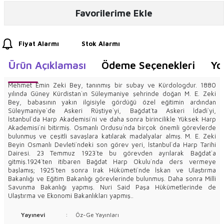
Favorilerime Ekle
Fiyat Alarmı
Stok Alarmı
Ürün Açıklaması
Ödeme Seçenekleri
Yo
Mehmet Emin Zeki Bey, tanınmış bir subay ve Kürdologdur. 1880
yılında Güney Kürdistan`ın Süleymaniye şehrinde doğan M. E. Zeki
Bey, babasının yakın ilgisiyle gördüğü özel eğitimin ardından
Süleymaniye`de Askeri Rüştiye`yi, Bağdat`ta Askeri İdadi`yi,
İstanbul`da Harp Akademisi`ni ve daha sonra birincilikle Yüksek Harp
Akademisi`ni bitirmiş. Osmanlı Ordusu`nda birçok önemli görevlerde
bulunmuş ve çeşitli savaşlara katılarak madalyalar almış. M. E. Zeki
Beyin Osmanlı Devleti`ndeki son görev yeri, İstanbul`da Harp Tarihi
Dairesi. 23 Temmuz 1923`te bu görevden ayrılarak Bağdat`a
gitmiş.1924`ten itibaren Bağdat Harp Okulu`nda ders vermeye
başlamış; 1925`ten sonra Irak Hükümeti`nde İskan ve Ulaştırma
Bakanlığı ve Eğitim Bakanlığı görevlerinde bulunmuş. Daha sonra Milli
Savunma Bakanlığı yapmış. Nuri Said Paşa Hükümetlerinde de
Ulaştırma ve Ekonomi Bakanlıkları yapmış..
Yayınevi
:
Öz-Ge Yayınları