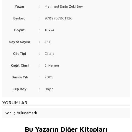
Yazar
:
Mehmed Emin Zeki Bey
Barkod
:
9789757861126
Boyut
:
16x24
Sayfa Sayısı
:
431
Cilt Tipi
:
Ciltsiz
Kağıt Cinsi
:
2. Hamur
Basım Yılı
:
2005
Cep Boy
:
Hayır
YORUMLAR
Sonuç bulunamadı.
Bu Yazarın Diğer Kitapları