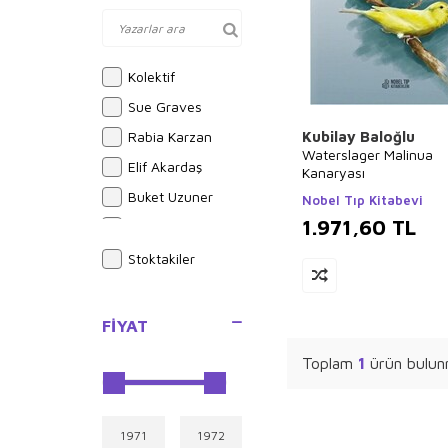
Kolektif
Sue Graves
Rabia Karzan
Kubilay Baloğlu
Waterslager Malinua
Elif Akardaş
Kanaryası
Buket Uzuner
Nobel Tıp Kitabevi
1.971,60
TL
Emilie Beaumont
Hasan El-Benna
Stoktakiler
Halil İnalcık
Alphonse Daudet
FIYAT
İlyas Güneş
Toplam
1
ürün bulun
Ali Şeriati
Joseph Midthun
Brian Michael