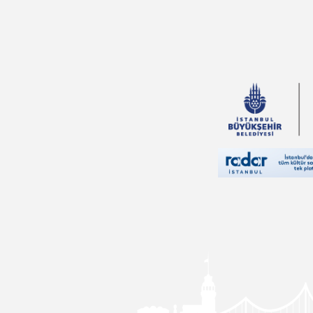
Özeren
Nur Kutlu
İlker Parasız
Feridun Oral
Vehbi Vakkasoğlu
İlyas Özbay
Thomas More
Sinan Yağmur
Yusuf Tavaslı
Pierre Loti
Falih Rıfkı Atay
Aslıhan Cengiz
Nedim Gürsel
Eda Bayrak
Ali Haydar Haksal