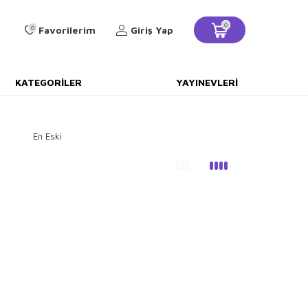
0
0
Favorilerim
Giriş Yap
KATEGORILER
YAYINEVLERI
En Eski