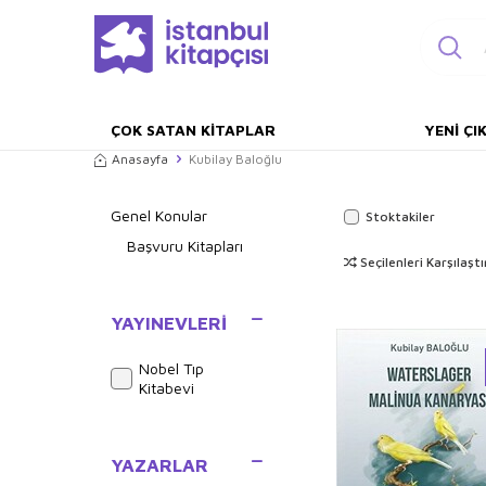
ÇOK SATAN KITAPLAR
YENI ÇI
Anasayfa
Kubilay Baloğlu
Genel Konular
Stoktakiler
Başvuru Kitapları
Seçilenleri Karşılaştı
YAYINEVLERI
Nobel Tıp
Kitabevi
YAZARLAR