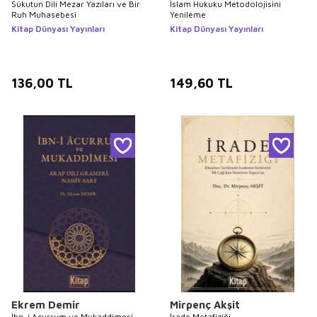
Sükutun Dili Mezar Yazıları ve Bir
İslam Hukuku Metodolojisini
Ruh Muhasebesi
Yenileme
Kitap Dünyası Yayınları
Kitap Dünyası Yayınları
136,00
TL
149,60
TL
Ekrem Demir
Mirpenç Akşit
İbn-i Acurrum ve Mukaddimesi
İrade Metafiziği