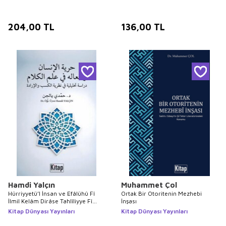
204,00
TL
136,00
TL
Hamdi Yalçın
Muhammet Çol
Hürriyyetü’l İnsan ve Efâlühû Fî
Ortak Bir Otoritenin Mezhebi
İlmil Kelâm Dirâse Tahlîliyye Fî
İnşası
Nazariyyetil Kesb Ve’l İrade
Kitap Dünyası Yayınları
Kitap Dünyası Yayınları