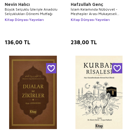
Nevin Halıcı
Hafzullah Genç
Büyük Selçuklu İzleriyle Anadolu
İslam Kelamında Nübüvvet -
Selçuklukları Dönemi Mutfağı
Mezhepler Arası Mukayeseli
İnceleme ve Değerlendirme
Kitap Dünyası Yayınları
Kitap Dünyası Yayınları
136,00
TL
238,00
TL