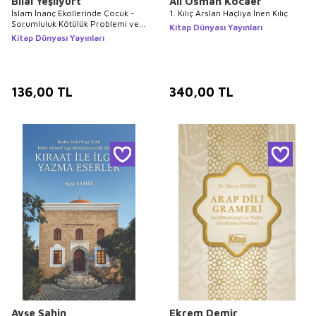
Bilal Yeşilyurt
Ali Osman Kocaer
İslam İnanç Ekollerinde Çocuk -
1. Kılıç Arslan Haçlıya İnen Kılıç
Sorumluluk Kötülük Problemi ve
Kitap Dünyası Yayınları
Uhrevi Durum
Kitap Dünyası Yayınları
136,00
TL
340,00
TL
Ayşe Şahin
Ekrem Demir