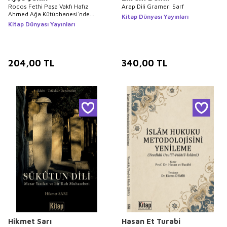
Rodos Fethi Paşa Vakfı Hafız
Arap Dili Grameri Sarf
Ahmed Ağa Kütüphanesi`nde
Kitap Dünyası Yayınları
Bulunan Kıraat İle İlgili Yazma
Kitap Dünyası Yayınları
Eserler
204,00
TL
340,00
TL
Hikmet Sarı
Hasan Et Turabi