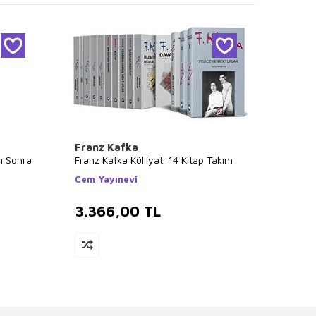
Franz Kafka
Aziz 
n Sonra
Franz Kafka Külliyatı 14 Kitap Takım
Aziz N
Cem Yayınevi
Nesin 
3.366,00
TL
2.6