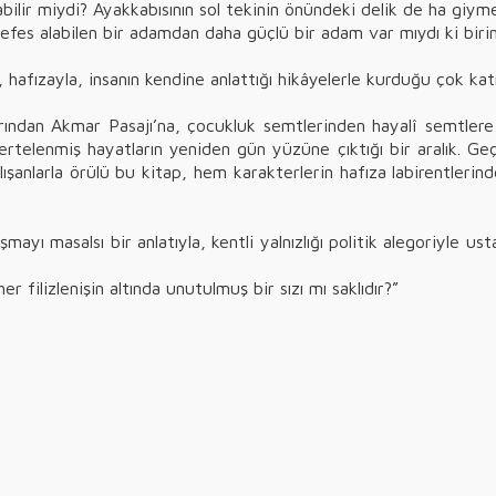
bilir miydi? Ayakkabısının sol tekinin önündeki delik de ha giym
es alabilen bir adamdan daha güçlü bir adam var mıydı ki birini
hafızayla, insanın kendine anlattığı hikâyelerle kurduğu çok ka
larından Akmar Pasajı’na, çocukluk semtlerinden hayalî semtle
n, ertelenmiş hayatların yeniden gün yüzüne çıktığı bir aralık. G
lışanlarla örülü bu kitap, hem karakterlerin hafıza labirentleri
ayı masalsı bir anlatıyla, kentli yalnızlığı politik alegoriyle u
 filizlenişin altında unutulmuş bir sızı mı saklıdır?”