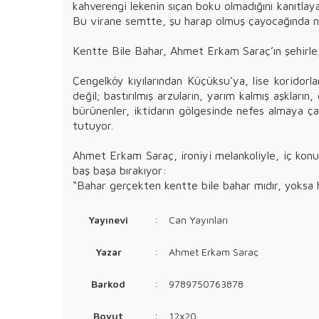
kahverengi lekenin sıçan boku olmadığını kanıtlaya
Bu virane semtte, şu harap olmuş çayocağında nef
Kentte Bile Bahar, Ahmet Erkam Saraç’ın şehirle, 
Çengelköy kıyılarından Küçüksu’ya, lise koridor
değil; bastırılmış arzuların, yarım kalmış aşkları
bürünenler, iktidarın gölgesinde nefes almaya ça
tutuyor.
Ahmet Erkam Saraç, ironiyi melankoliyle, iç konuşm
baş başa bırakıyor:
“Bahar gerçekten kentte bile bahar mıdır, yoksa her
Yayınevi
:
Can Yayınları
Yazar
:
Ahmet Erkam Saraç
Barkod
:
9789750763878
Boyut
:
12x20