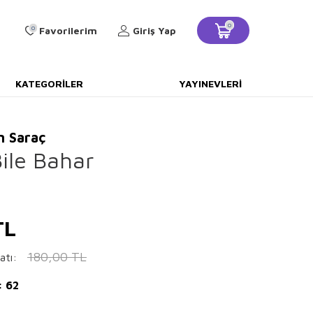
0
0
Favorilerim
Giriş Yap
KATEGORILER
YAYINEVLERI
 Saraç
ile Bahar
TL
180,00
TL
atı:
: 62