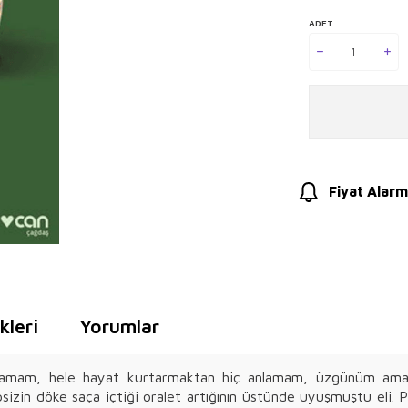
ADET
Fiyat Alarm
leri
Yorumlar
 anlamam, hele hayat kurtarmaktan hiç anlamam, üzgünüm ama 
i ipsizin döke saça içtiği oralet artığının üstünde uyuşmuştu eli. 