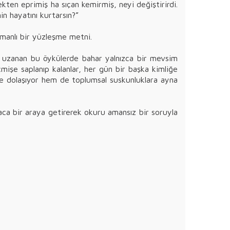
ekten eprimiş ha sıçan kemirmiş, neyi değiştirirdi.
n hayatını kurtarsın?”
tmanlı bir yüzleşme metni.
re uzanan bu öykülerde bahar yalnızca bir mevsim
eçmişe saplanıp kalanlar, her gün bir başka kimliğe
nde dolaşıyor hem de toplumsal suskunluklara ayna
staca bir araya getirerek okuru amansız bir soruyla