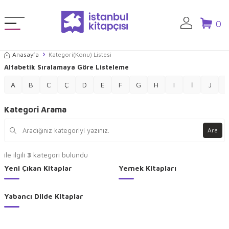
0
Anasayfa
Kategori(Konu) Listesi
Alfabetik Sıralamaya Göre Listeleme
A
B
C
Ç
D
E
F
G
H
I
İ
J
Kategori Arama
Ara
ile ilgili
3
kategori bulundu
Yeni Çıkan Kitaplar
Yemek Kitapları
Yabancı Dilde Kitaplar