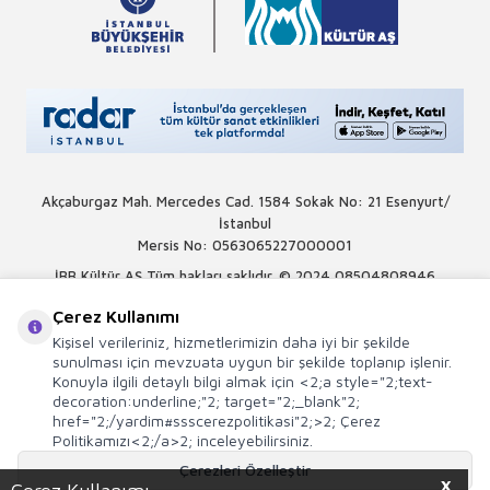
Akçaburgaz Mah. Mercedes Cad. 1584 Sokak No: 21 Esenyurt/
İstanbul
Mersis No: 0563065227000001
İBB Kültür AŞ Tüm hakları saklıdır. © 2024
08504808946
Çerez Kullanımı
Kişisel verileriniz, hizmetlerimizin daha iyi bir şekilde
sunulması için mevzuata uygun bir şekilde toplanıp işlenir.
Konuyla ilgili detaylı bilgi almak için <2;a style="2;text-
decoration:underline;"2; target="2;_blank"2;
href="2;/yardim#ssscerezpolitikasi"2;>2; Çerez
Politikamızı<2;/a>2; inceleyebilirsiniz.
Çerezleri Özelleştir
X