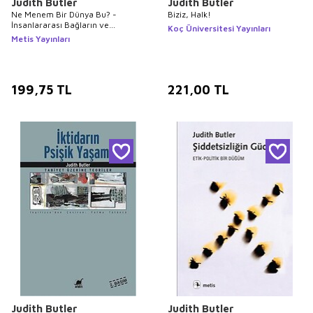
Judith Butler
Judith Butler
Ne Menem Bir Dünya Bu? -
Biziz, Halk!
İnsanlararası Bağların ve
Koç Üniversitesi Yayınları
Pandeminin Fenomenolojisi
Metis Yayınları
199,75
TL
221,00
TL
Judith Butler
Judith Butler