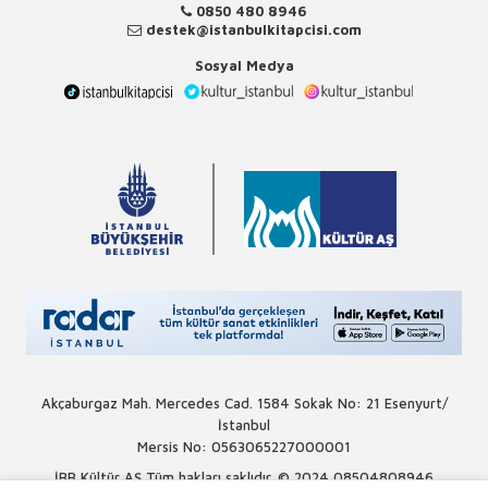
0850 480 8946
destek@istanbulkitapcisi.com
Sosyal Medya
Akçaburgaz Mah. Mercedes Cad. 1584 Sokak No: 21 Esenyurt/
İstanbul
Mersis No: 0563065227000001
İBB Kültür AŞ Tüm hakları saklıdır. © 2024
08504808946