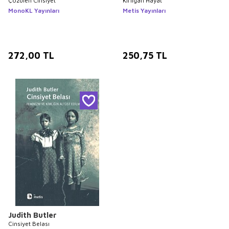
Çözülen Cinsiyet
Kırılgan Hayat
MonoKL Yayınları
Metis Yayınları
272,00
TL
250,75
TL
Judith Butler
Cinsiyet Belası