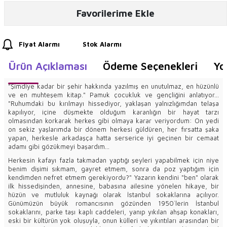
Favorilerime Ekle
Fiyat Alarmı
Stok Alarmı
Ürün Açıklaması
Ödeme Seçenekleri
Yo
"Şimdiye kadar bir şehir hakkında yazılmış en unutulmaz, en hüzünlü
ve en muhteşem kitap." Pamuk çocukluk ve gençliğini anlatıyor...
"Ruhumdaki bu kırılmayı hissediyor, yaklaşan yalnızlığımdan telaşa
kapılıyor, içine düşmekte olduğum karanlığın bir hayat tarzı
olmasından korkarak herkes gibi olmaya karar veriyordum: On yedi
on sekiz yaşlarımda bir dönem herkesi güldüren, her fırsatta şaka
yapan, herkesle arkadaşça hatta serserice iyi geçinen bir cemaat
adamı gibi gözükmeyi başardım...
Herkesin kafayı fazla takmadan yaptığı şeyleri yapabilmek için niye
benim dişimi sıkmam, gayret etmem, sonra da poz yaptığım için
kendimden nefret etmem gerekiyordu?" Yazarın kendini "ben" olarak
ilk hissedişinden, annesine, babasına ailesine yönelen hikaye, bir
hüzün ve mutluluk kaynağı olarak İstanbul sokaklarına açılıyor.
Günümüzün büyük romancısının gözünden 1950`lerin İstanbul
sokaklarını, parke taşı kaplı caddeleri, yanıp yıkılan ahşap konakları,
eski bir kültürün yok oluşuyla, onun külleri ve yıkıntıları arasından bir