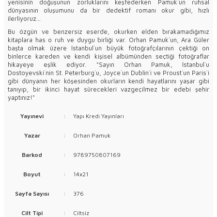
yenisinin doğuşunun zorluklarını keşfederken Pamuk`un ruhsal
dünyasının oluşumunu da bir dedektif romanı okur gibi, hızlı
ilerliyoruz...
Bu özgün ve benzersiz eserde, okurken elden bırakamadığımız
kitaplara has o ruh ve duygu birliği var. Orhan Pamuk`un, Ara Güler
başta olmak üzere İstanbul`un büyük fotoğrafçılarının çektiği on
binlerce kareden ve kendi kişisel albümünden seçtiği fotoğraflar
hikayeye eşlik ediyor. "Sayın Orhan Pamuk, İstanbul`u
Dostoyevski`nin St. Peterburg`u, Joyce`un Dublin`i ve Proust`un Paris`i
gibi dünyanın her köşesinden okurların kendi hayatlarını yaşar gibi
tanıyıp, bir ikinci hayat sürecekleri vazgeçilmez bir edebi şehir
yaptınız!"
Yayınevi
:
Yapı Kredi Yayınları
Yazar
:
Orhan Pamuk
Barkod
:
9789750807169
Boyut
:
14x21
Sayfa Sayısı
:
376
Cilt Tipi
:
Ciltsiz