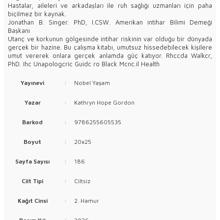
Hastalar, aileleri ve arkadaşları ile ruh sağlığı uzmanları için paha
biçilmez bir kaynak.
Jonathan B. Singer. PhD, I.CSW. Amerikan intihar Bilimi Demeği
Başkanı
Utanç ve korkunun gölgesinde intihar riskinin var olduğu bir dünyada
gerçek bir hazine. Bu çalışma kitabı, umutsuz hissedebilecek kişilere
umut vererek onlara gerçek anlamda güç katıyor. Rhccda Walkcr,
PhD. Ihc Unapologcric Guidc ro Black Mcnc.il Health
Yayınevi
:
Nobel Yaşam
Yazar
:
Kathryn Hope Gordon
Barkod
:
9786255605535
Boyut
:
20x25
Sayfa Sayısı
:
186
Cilt Tipi
:
Ciltsiz
Kağıt Cinsi
:
2. Hamur