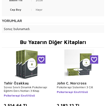
Basım Yılı
:
2026
Cep Boy
:
Hayır
YORUMLAR
Sonuç bulunamadı.
Bu Yazarın Diğer Kitapları
Tahir Özakkaş
John C. Norcross
Süresi Sınırlı Dinamik Psikoterapi
Psikoterapi Sistemleri 3 Cilt
Eğitimi Ders Notları 3 Kitap
Psikoterapi Enstitüsü
Psikoterapi Enstitüsü
2.514,64
TL
2.182,12
TL