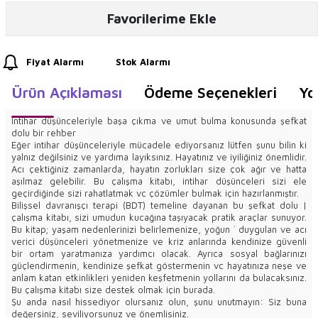
Favorilerime Ekle
Fiyat Alarmı
Stok Alarmı
Ürün Açıklaması
Ödeme Seçenekleri
Yo
İntihar düşünceleriyle başa çıkma ve umut bulma konusunda şefkat
dolu bir rehber
Eğer intihar düşünceleriyle mücadele ediyorsanız lütfen şunu bilin ki
yalnız değilsiniz ve yardıma layıksınız. Hayatınız ve iyiliğiniz önemlidir.
Acı çektiğiniz zamanlarda, hayatın zorlukları size çok ağır ve hatta
aşılmaz gelebilir. Bu çalışma kitabı, intihar düşünceleri sizi ele
geçirdiğinde sizi rahatlatmak vc çözümler bulmak için hazırlanmıştır.
Bilişsel davranışçı terapi (BDT) temeline dayanan bu şefkat dolu |
çalışma kitabı, sizi umudun kucağına taşıyacak pratik araçlar sunuyor.
Bu kitap; yaşam nedenlerinizi belirlemenize, yoğun ` duygulan ve acı
verici düşünceleri yönetmenize ve kriz anlarında kendinize güvenli
bir ortam yaratmanıza yardımcı olacak. Ayrıca sosyal bağlarınızı
güçlendirmenin, kendinize şefkat göstermenin vc hayatınıza neşe ve
anlam katan etkinlikleri yeniden keşfetmenin yollarını da bulacaksınız.
Bu çalışma kitabı size destek olmak için burada.
Şu anda nasıl hissediyor olursanız olun, şunu unutmayın: Siz buna
değersiniz, seviliyorsunuz ve önemlisiniz.