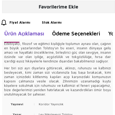
Favorilerime Ekle
Fiyat Alarmı
Stok Alarmı
Ürün Açıklaması
Ödeme Seçenekleri
Yo
Edebiyatçı, filozof ve eğitimci kişiliğiyle toplumun aynası olan, çağının
en büyük yazarlarından Tolstoy’un bu eseri, insanın dünyaya geliş
amacı ve hayattaki önceliklerine, birleştirici güç olan sevgiye, insanın
özünde var olan iyiliğe, açgözlülük ve tokgözlülüğe, hırsa dair
içerdiği eşsiz hikâyelerle kendinize dışarıdan bakabilmenizi sağlıyor.
Her biri sizi ayrı diyarlara götürecek, aklınızı, ruhunuzu ve kalbinizi
besleyecek, kimi zaman sizi vicdanınızla baş başa bırakacak, kimi
zaman içinizdeki kilitlenmiş kapıları açıp karşınızdaki komşunuzun
kapısını çalmanıza vesile olacak. Zihnimizin uzanamadığı kuytu
köşelere sokulmak için ruhumuzu ve kalbimizi el feneri yapacağımız,
bize değerlerimizi yeniden hatırlatacak ve kazandırdıkları ömür boyu
unutulmayacak bir şaheser.
Yayınevi
:
Koridor Yayıncılık
Yazar
:
Lev Nikolayeviç Tolstoy