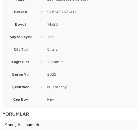
Barkod
:
9786057572417
Boyut
:
14x20
Sayfa Sayısı
:
120
Cilt Tipi
:
Ciltsiz
Kağıt Cinsi
:
2. Hamur
Basım Yılı
:
2025
Çevirmen
:
Işıl Karasay
Cep Boy
:
Hayır
YORUMLAR
Sonuç bulunamadı.