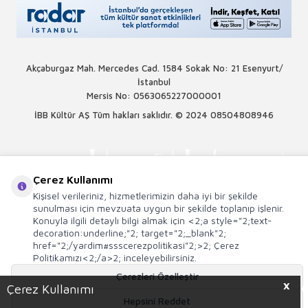
Akçaburgaz Mah. Mercedes Cad. 1584 Sokak No: 21 Esenyurt/
İstanbul
Mersis No: 0563065227000001
İBB Kültür AŞ Tüm hakları saklıdır. © 2024
08504808946
Çerez Kullanımı
Kişisel verileriniz, hizmetlerimizin daha iyi bir şekilde
sunulması için mevzuata uygun bir şekilde toplanıp işlenir.
Konuyla ilgili detaylı bilgi almak için <2;a style="2;text-
decoration:underline;"2; target="2;_blank"2;
href="2;/yardim#ssscerezpolitikasi"2;>2; Çerez
Politikamızı<2;/a>2; inceleyebilirsiniz.
Çerezleri Özelleştir
X
Çerez Kullanımı
Hepsini Reddet
T
-Soft
E-Ticaret
Sistemleriyle Hazırlanmıştır.