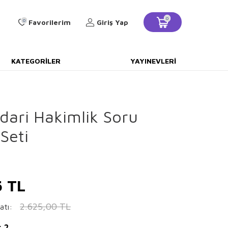
0
0
Favorilerim
Giriş Yap
KATEGORILER
YAYINEVLERI
İdari Hakimlik Soru
Seti
5
TL
2.625,00
TL
atı:
: 2