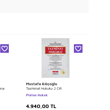
Mustafa Kılıçoğlu
Kolek
ına
Tazminat Hukuku 2 Cilt
İstanb
Kitap 
Platon Hukuk
Kitabe
4.940,00
TL
4.4