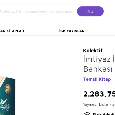
Ara
KAN KITAPLAR
İBB YAYINLARI
Kolektif
İmtiyaz 
Bankası 
Temsil Kitap
2.283,7
Yayınevi Liste Fiy
Stok Adedi