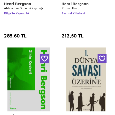
Henri Bergson
Henri Bergson
Ahlakın ve Dinin İki Kaynağı
Ruhsal Enerji
BilgeSu Yayıncılık
Sarmal Kitabevi
285,60
TL
212,50
TL