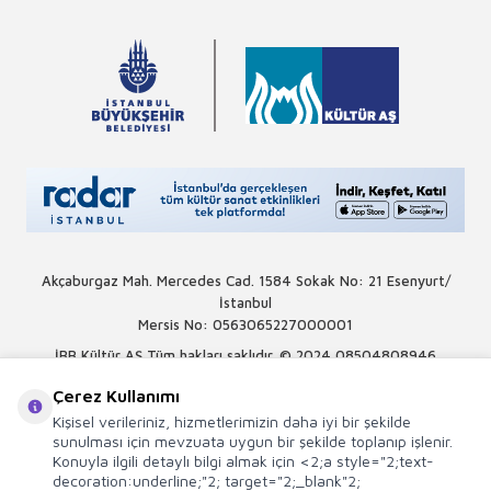
Akçaburgaz Mah. Mercedes Cad. 1584 Sokak No: 21 Esenyurt/
İstanbul
Mersis No: 0563065227000001
İBB Kültür AŞ Tüm hakları saklıdır. © 2024
08504808946
Çerez Kullanımı
Kişisel verileriniz, hizmetlerimizin daha iyi bir şekilde
sunulması için mevzuata uygun bir şekilde toplanıp işlenir.
Konuyla ilgili detaylı bilgi almak için <2;a style="2;text-
decoration:underline;"2; target="2;_blank"2;