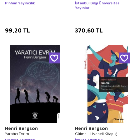
Pinhan Yayıncılık
İstanbul Bilgi Üniversitesi
Yayınları
99,20
TL
370,60
TL
Henri Bergson
Henri Bergson
Yaratıcı Evrim
Gülme - Livaneli Kitaplığı
Dorlion Yayınları
İnkılap Kitabevi