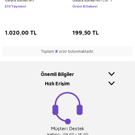
Galata Bankerleri
Galata Bankerleri Cilt: 1
Efil Yayınevi
Orion Kitabevi
1.020,00
TL
199,50
TL
Toplam
8
ürün bulunmaktadır.
Önemli Bilgiler
Hızlı Erişim
Müşteri Destek
Haftaiçi : 09:00 - 18:00