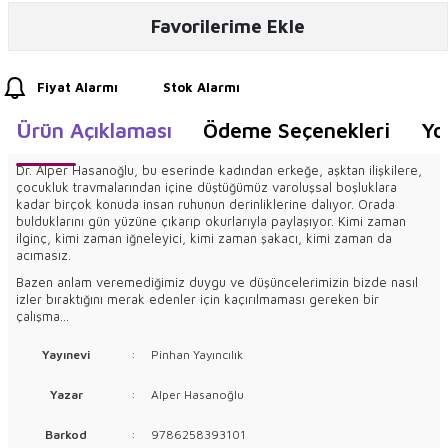
Favorilerime Ekle
Fiyat Alarmı
Stok Alarmı
Ürün Açıklaması
Ödeme Seçenekleri
Yo
Dr. Alper Hasanoğlu, bu eserinde kadından erkeğe, aşktan ilişkilere,
çocukluk travmalarından içine düştüğümüz varoluşsal boşluklara
kadar birçok konuda insan ruhunun derinliklerine dalıyor. Orada
bulduklarını gün yüzüne çıkarıp okurlarıyla paylaşıyor. Kimi zaman
ilginç, kimi zaman iğneleyici, kimi zaman şakacı, kimi zaman da
acımasız.
Bazen anlam veremediğimiz duygu ve düşüncelerimizin bizde nasıl
izler bıraktığını merak edenler için kaçırılmaması gereken bir
çalışma…
Yayınevi
:
Pinhan Yayıncılık
Yazar
:
Alper Hasanoğlu
Barkod
:
9786258393101