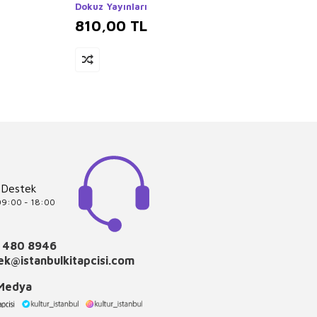
Dokuz Yayınları
810,00
TL
680
 Destek
 09:00 - 18:00
 480 8946
k@istanbulkitapcisi.com
 Medya