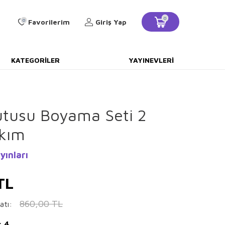
0
0
Favorilerim
Giriş Yap
KATEGORILER
YAYINEVLERI
utusu Boyama Seti 2
akım
yınları
TL
860,00
TL
atı:
: 4