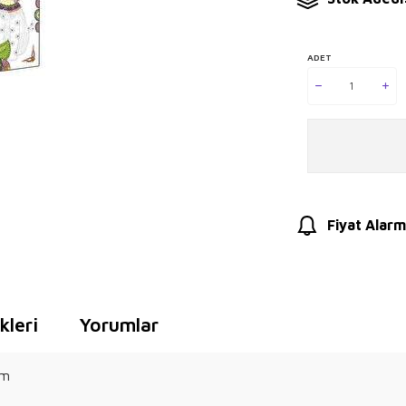
ADET
Fiyat Alarm
leri
Yorumlar
ım