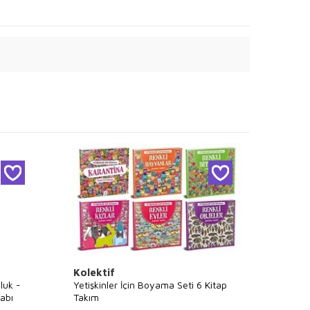
Kolektif
Kolek
luk -
Yetişkinler İçin Boyama Seti 6 Kitap
Maya M
abı
Takım
Maya 