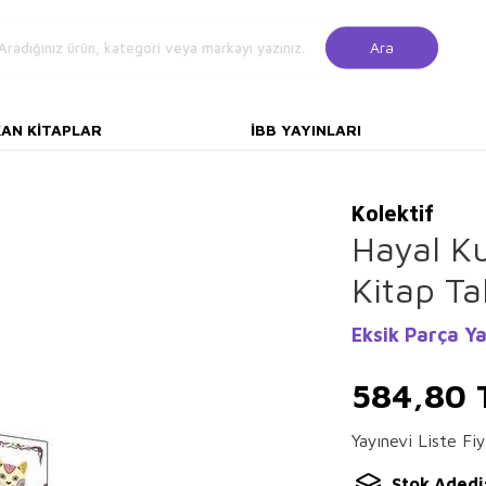
Ara
KAN KITAPLAR
İBB YAYINLARI
Kolektif
Hayal K
Kitap T
Eksik Parça Ya
584,80
Yayınevi Liste Fiy
Stok Adedi