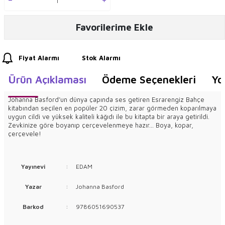
Favorilerime Ekle
Fiyat Alarmı
Stok Alarmı
Ürün Açıklaması
Ödeme Seçenekleri
Yo
Johanna Basford’un dünya çapında ses getiren Esrarengiz Bahçe
kitabından seçilen en popüler 20 çizim, zarar görmeden koparılmaya
uygun cildi ve yüksek kaliteli kâğıdı ile bu kitapta bir araya getirildi.
Zevkinize göre boyanıp çerçevelenmeye hazır... Boya, kopar,
çerçevele!
Yayınevi
:
EDAM
Yazar
:
Johanna Basford
Barkod
:
9786051690537