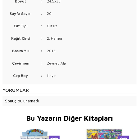
Boyut
:
24.5x33
Sayfa Sayısı
:
20
Cilt Tipi
:
Ciltsiz
Kağıt Cinsi
:
2. Hamur
Basım Yılı
:
2015
Çevirmen
:
Zeynep Alp
Cep Boy
:
Hayır
YORUMLAR
Sonuç bulunamadı.
Bu Yazarın Diğer Kitapları