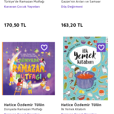
Türkiye’de Ramazan Mutfağı
Gazze’nin Arıları ve Samaar
Karavan Çocuk Yayınları
Düş Değirmeni
170,50
TL
163,20
TL
Hatice Özdemir Tülün
Hatice Özdemir Tülün
Dünyada Ramazan Mutfağı
İlk Yemek Kitabım