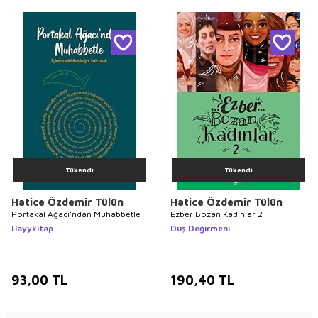
Tükendi
Tükendi
Hatice Özdemir Tülün
Hatice Özdemir Tülün
Portakal Ağacı’ndan Muhabbetle
Ezber Bozan Kadınlar 2
Hayykitap
Düş Değirmeni
93,00
TL
190,40
TL