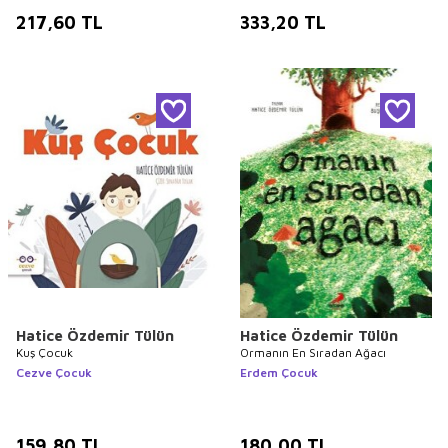
217,60
TL
333,20
TL
Hatice Özdemir Tülün
Hatice Özdemir Tülün
Kuş Çocuk
Ormanın En Sıradan Ağacı
Cezve Çocuk
Erdem Çocuk
159,80
TL
180,00
TL