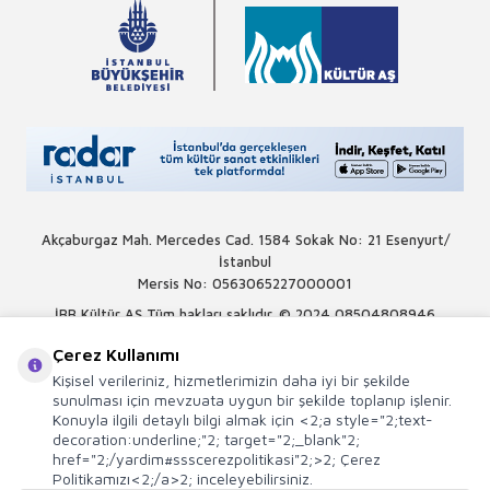
Akçaburgaz Mah. Mercedes Cad. 1584 Sokak No: 21 Esenyurt/
İstanbul
Mersis No: 0563065227000001
İBB Kültür AŞ Tüm hakları saklıdır. © 2024
08504808946
Çerez Kullanımı
Kişisel verileriniz, hizmetlerimizin daha iyi bir şekilde
sunulması için mevzuata uygun bir şekilde toplanıp işlenir.
Konuyla ilgili detaylı bilgi almak için <2;a style="2;text-
decoration:underline;"2; target="2;_blank"2;
href="2;/yardim#ssscerezpolitikasi"2;>2; Çerez
Politikamızı<2;/a>2; inceleyebilirsiniz.