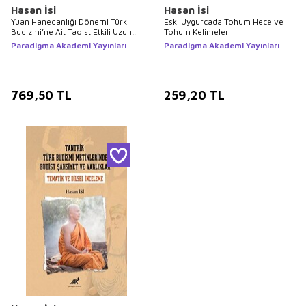
Hasan İsi
Hasan İsi
Yuan Hanedanlığı Dönemi Türk
Eski Uygurcada Tohum Hece ve
Budizmi’ne Ait Taoist Etkili Uzun
Tohum Kelimeler
Yaşam Metni: Yėtiken Sudur
Paradigma Akademi Yayınları
Paradigma Akademi Yayınları
769,50
TL
259,20
TL