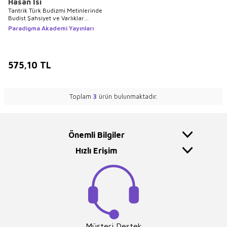
Hasan İsi
Tantrik Türk Budizmi Metinlerinde
Budist Şahsiyet ve Varlıklar
Tematik ve Dilsel İnceleme
Paradigma Akademi Yayınları
575,10
TL
Toplam
3
ürün bulunmaktadır.
Önemli Bilgiler
Hızlı Erişim
Müşteri Destek