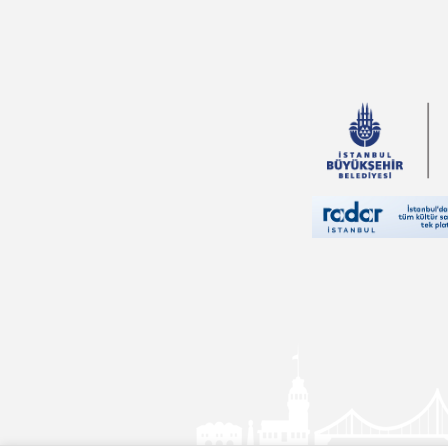
Ahmet Kabaklı
Thomas More
Charles Perrault
Vehbi Vakkasoğlu
Bram Stoker
Andrew Lang
Falih Rıfkı Atay
Sinan Yağmur
Yusuf Tavaslı
Hüseyin Nihal
Atsız
Pierre Loti
Felicity Brooks
Ali Haydar Haksal
Sami Sönmez