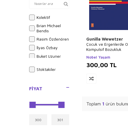
Kolektif
Brian Michael
Bendis
Rasim Özdenören
Gunilla Wewetzer
Çocuk ve Ergenlerde O
İlyas Özbay
Kompulsif Bozukluk
Buket Uzuner
Nobel Yaşam
300,00
TL
Elif Akardaş
Stoktakiler
Yusuf Akçura
İlyas Güneş
FIYAT
Ebubekir Subaşı
Halil İnalcık
Toplam
1
ürün bulun
Sue Graves
Alphonse Daudet
Ali Şeriati