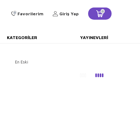
0
0
Favorilerim
Giriş Yap
KATEGORILER
YAYINEVLERI
En Eski