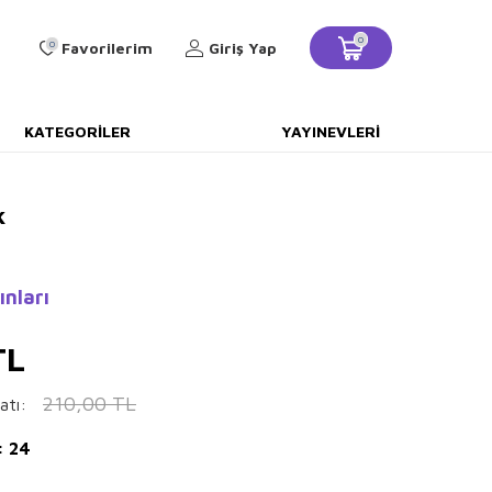
0
0
Favorilerim
Giriş Yap
KATEGORILER
YAYINEVLERI
k
ınları
TL
210,00
TL
atı:
: 24