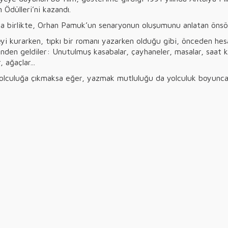
 Ödülleri’ni kazandı.
arla birlikte, Orhan Pamuk’un senaryonun oluşumunu anlatan önsöz
yeyi kurarken, tıpkı bir romanı yazarken olduğu gibi, önceden h
ğinden geldiler: Unutulmuş kasabalar, çayhaneler, masalar, saat ku
 ağaçlar...
olculuğa çıkmaksa eğer, yazmak mutluluğu da yolculuk boyunca ka