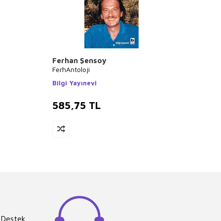
Ferhan Şensoy
Nahid
FerhAntoloji
Bütün 
Bilgi Yayınevi
Oğlak 
585,75
TL
540
 Destek