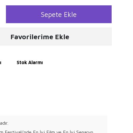
Sepete Ekle
Favorilerime Ekle
ı
Stok Alarmı
adır.
lm Festivali’nde En İyi Film ve En İyi Senaryo,