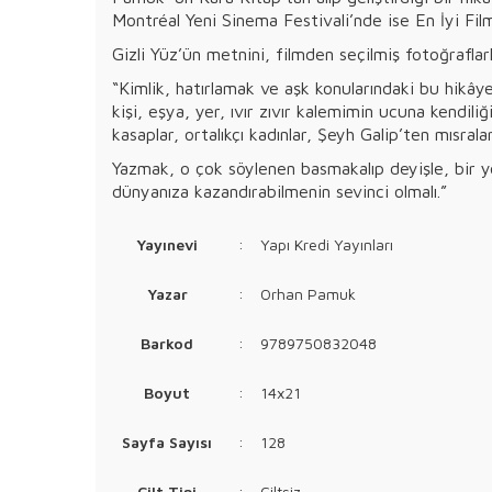
Montréal Yeni Sinema Festivali’nde ise En İyi Film
Gizli Yüz’ün metnini, filmden seçilmiş fotoğrafl
“Kimlik, hatırlamak ve aşk konularındaki bu hikâ
kişi, eşya, yer, ıvır zıvır kalemimin ucuna kendili
kasaplar, ortalıkçı kadınlar, Şeyh Galip’ten mısralar,
Yazmak, o çok söylenen basmakalıp deyişle, bir y
dünyanıza kazandırabilmenin sevinci olmalı.”
Yayınevi
:
Yapı Kredi Yayınları
Yazar
:
Orhan Pamuk
Barkod
:
9789750832048
Boyut
:
14x21
Sayfa Sayısı
:
128
Cilt Tipi
:
Ciltsiz