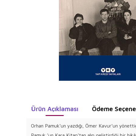
Ürün Açıklaması
Ödeme Seçenek
Orhan Pamuk’un yazdığı, Ömer Kavur’un yönettiği G
Pamuk ’un Kara Kitap’tan alıp geliştirdiği bir hik