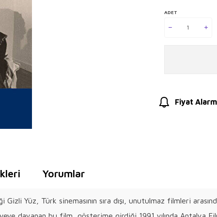
ADET
Fiyat Alarm
leri
Yorumlar
izli Yüz, Türk sinemasının sıra dışı, unutulmaz filmleri arasınd
âyeye dayanan bu film, gösterime girdiği 1991 yılında Antalya Fi