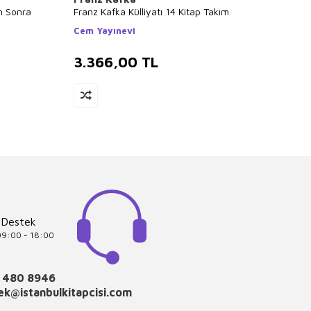
n Sonra
Franz Kafka Külliyatı 14 Kitap Takım
Aziz N
Cem Yayınevi
Nesin 
3.366,00
TL
2.6
 Destek
 09:00 - 18:00
 480 8946
k@istanbulkitapcisi.com