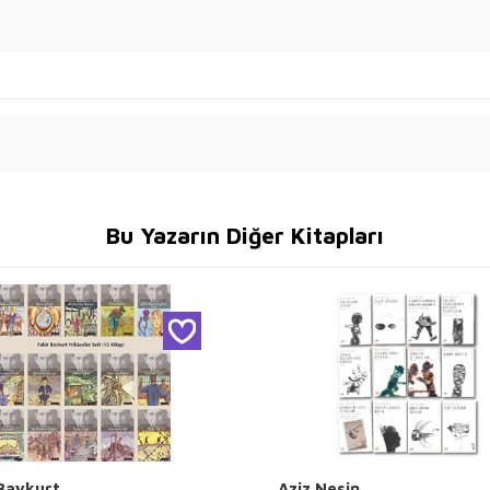
Bu Yazarın Diğer Kitapları
 Baykurt
Aziz Nesin