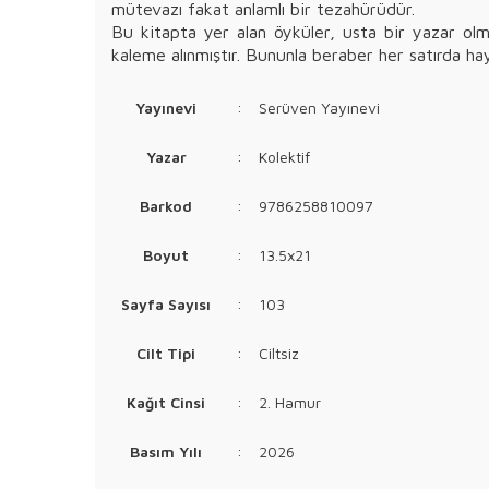
mütevazı fakat anlamlı bir tezahürüdür.
Bu kitapta yer alan öyküler, usta bir yazar ol
kaleme alınmıştır. Bununla beraber her satırda hay
Yayınevi
:
Serüven Yayınevi
Yazar
:
Kolektif
Barkod
:
9786258810097
Boyut
:
13.5x21
Sayfa Sayısı
:
103
Cilt Tipi
:
Ciltsiz
Kağıt Cinsi
:
2. Hamur
Basım Yılı
:
2026