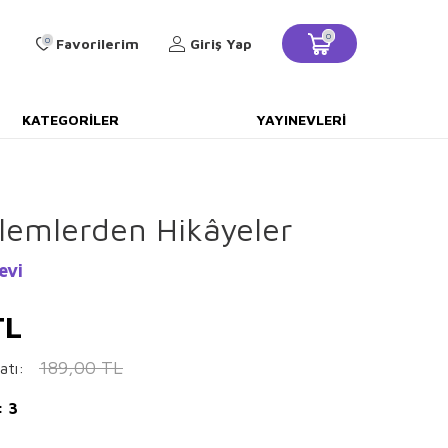
0
0
Favorilerim
Giriş Yap
KATEGORILER
YAYINEVLERI
lemlerden Hikâyeler
evi
L
189,00
TL
atı:
: 3