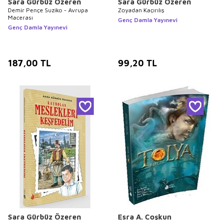
Sara Gürbüz Özeren
Sara Gürbüz Özeren
Demir Pençe Suziko - Avrupa
Zoyadan Kaçırılış
Macerası
Genç Damla Yayınevi
Genç Damla Yayınevi
187,00
TL
99,20
TL
Sara Gürbüz Özeren
Esra A. Coşkun