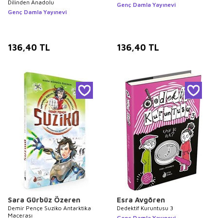
Dilinden Anadolu
Genç Damla Yayınevi
Genç Damla Yayınevi
136,40
TL
136,40
TL
Sara Gürbüz Özeren
Esra Avgören
Demir Pençe Suziko Antarktika
Dedektif Kuruntusu 3
Macerası
Genç Damla Yayınevi