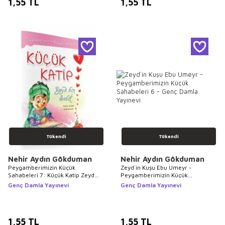
1,55
TL
1,55
TL
Tükendi
Tükendi
Nehir Aydın Gökduman
Nehir Aydın Gökduman
Peygamberimizin Küçük
Zeyd`in Kuşu Ebu Umeyr -
Sahabeleri 7: Küçük Katip Zeyd
Peygamberimizin Küçük
Bin Sabit
Sahabeleri 6
Genç Damla Yayınevi
Genç Damla Yayınevi
1,55
TL
1,55
TL