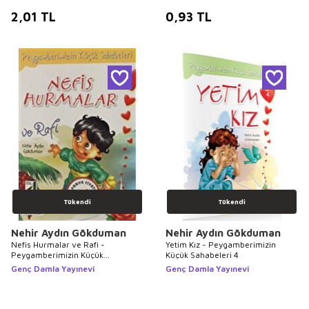
2,01
TL
0,93
TL
Tükendi
Tükendi
Nehir Aydın Gökduman
Nehir Aydın Gökduman
Nefis Hurmalar ve Rafi -
Yetim Kız - Peygamberimizin
Peygamberimizin Küçük
Küçük Sahabeleri 4
Sabahaleri 8
Genç Damla Yayınevi
Genç Damla Yayınevi