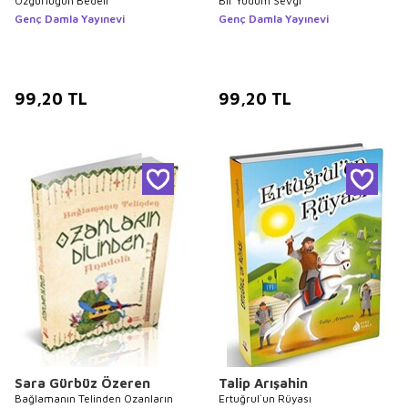
Özgürlüğün Bedeli
Bir Yudum Sevgi
Genç Damla Yayınevi
Genç Damla Yayınevi
99,20
TL
99,20
TL
Sara Gürbüz Özeren
Talip Arışahin
Bağlamanın Telinden Ozanların
Ertuğrul`un Rüyası