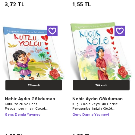
3,72
TL
1,55
TL
Tükendi
Tükendi
Nehir Aydın Gökduman
Nehir Aydın Gökduman
Kutlu Yolcu ve Enes -
Küçük Köle Zeyd Bin Harise -
Peygamberimizin Çocuk
Peygamberimizin Küçük
Arkadaşları 2
Sahabeleri 3
Genç Damla Yayınevi
Genç Damla Yayınevi