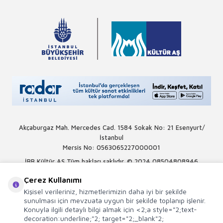
Akçaburgaz Mah. Mercedes Cad. 1584 Sokak No: 21 Esenyurt/
İstanbul
Mersis No: 0563065227000001
İBB Kültür AŞ Tüm hakları saklıdır. © 2024
08504808946
Çerez Kullanımı
Kişisel verileriniz, hizmetlerimizin daha iyi bir şekilde
sunulması için mevzuata uygun bir şekilde toplanıp işlenir.
Konuyla ilgili detaylı bilgi almak için <2;a style="2;text-
decoration:underline;"2; target="2;_blank"2;