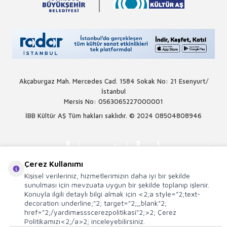
Akçaburgaz Mah. Mercedes Cad. 1584 Sokak No: 21 Esenyurt/
İstanbul
Mersis No: 0563065227000001
İBB Kültür AŞ Tüm hakları saklıdır. © 2024
08504808946
Çerez Kullanımı
Kişisel verileriniz, hizmetlerimizin daha iyi bir şekilde
sunulması için mevzuata uygun bir şekilde toplanıp işlenir.
Konuyla ilgili detaylı bilgi almak için <2;a style="2;text-
decoration:underline;"2; target="2;_blank"2;
href="2;/yardim#ssscerezpolitikasi"2;>2; Çerez
Politikamızı<2;/a>2; inceleyebilirsiniz.