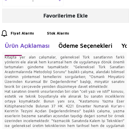
Favorilerime Ekle
Fiyat Alarmı
Stok Alarmı
Ürün Açıklaması
Ödeme Seçenekleri
Yo
Kitapta yer alan çalışmalar, geleneksel Türk sanatlarının farklı
yönlerini ele alarak hem kuramsal hem de uygulamaya dönük önemli
tartışmaları gündeme taşımaktadır. “Geleneksel Türk Sanatları
Araştırmalarında Metodoloji Sorunu” başlıklı çalışma, alandaki bilimsel
üretimin yöntemsel temellerini sorgularken; “Osmanlı Minyatürü
Üzerinden Kuramsal Bir Değerlendirme” başlığı, minyatür sanatını
teorik bir çerçevede yeniden düşünmeye davet etmektedir.
Hat sanatının önemli unsurlarından biri olan “celî yazı ve istif” konusu,
estetik ve teknik boyutlarıyla ele alınarak bu sanatın inceliklerini
ortaya koymaktadır. Bunun yanı sıra, “Kastamonu Yazma Eser
Kütüphanesi’nde Bulunan 37 HK. 4221 Envanter Numaralı Kur’an-ı
Kerim’in Tezyinî Açıdan Değerlendirilmesi” başlıklı çalışma, yazma
eserlerin bezeme sanatları açısından taşıdığı değeri somut bir örnek
üzerinden incelemektedir. “Yazmacılık Sanatında Kalem İşi Teknikleri”
ise geleneksel üretim tekniklerinin hem tarihsel hem de uygulamalı