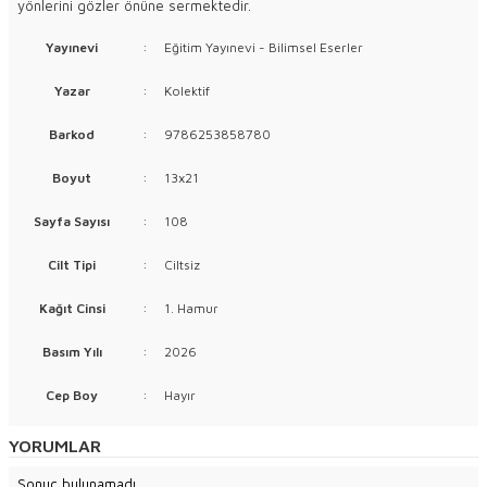
yönlerini gözler önüne sermektedir.
Yayınevi
:
Eğitim Yayınevi - Bilimsel Eserler
Yazar
:
Kolektif
Barkod
:
9786253858780
Boyut
:
13x21
Sayfa Sayısı
:
108
Cilt Tipi
:
Ciltsiz
Kağıt Cinsi
:
1. Hamur
Basım Yılı
:
2026
Cep Boy
:
Hayır
YORUMLAR
Sonuç bulunamadı.