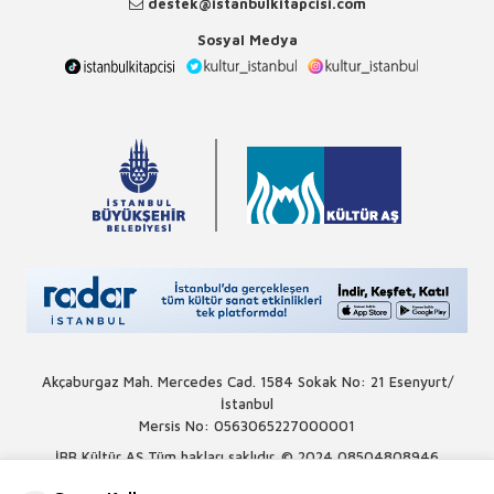
destek@istanbulkitapcisi.com
Sosyal Medya
Akçaburgaz Mah. Mercedes Cad. 1584 Sokak No: 21 Esenyurt/
İstanbul
Mersis No: 0563065227000001
İBB Kültür AŞ Tüm hakları saklıdır. © 2024
08504808946