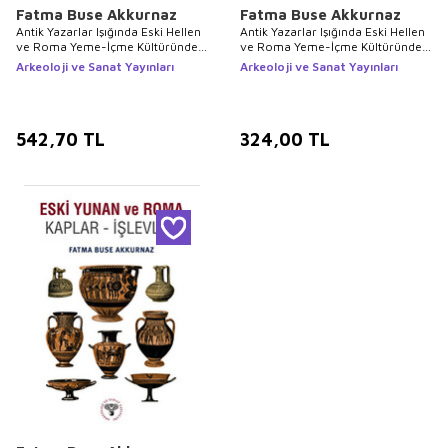
Fatma Buse Akkurnaz
Fatma Buse Akkurnaz
Antik Yazarlar Işığında Eski Hellen
Antik Yazarlar Işığında Eski Hellen
ve Roma Yeme-İçme Kültüründe
ve Roma Yeme-İçme Kültüründe
Kap-kacak Kullanımı 2. Cilt
Kap-Kaçak Kullanımı I. Cilt -
Arkeoloji ve Sanat Yayınları
Arkeoloji ve Sanat Yayınları
Yemekler
542,70
TL
324,00
TL