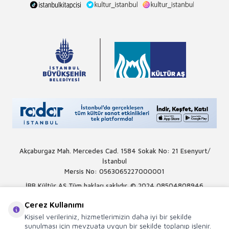
Akçaburgaz Mah. Mercedes Cad. 1584 Sokak No: 21 Esenyurt/
İstanbul
Mersis No: 0563065227000001
İBB Kültür AŞ Tüm hakları saklıdır. © 2024
08504808946
Çerez Kullanımı
Kişisel verileriniz, hizmetlerimizin daha iyi bir şekilde
sunulması için mevzuata uygun bir şekilde toplanıp işlenir.