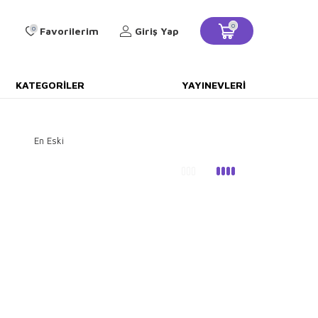
0
0
Favorilerim
Giriş Yap
KATEGORILER
YAYINEVLERI
En Eski