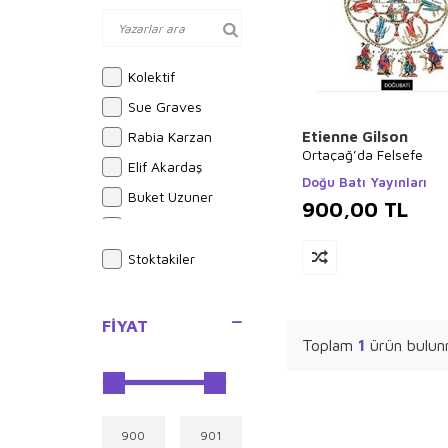
Kolektif
Sue Graves
Rabia Karzan
Etienne Gilson
Ortaçağ’da Felsefe
Elif Akardaş
Doğu Batı Yayınları
Buket Uzuner
900,00
TL
Emilie Beaumont
Hasan El-Benna
Stoktakiler
Halil İnalcık
Alphonse Daudet
FIYAT
Toplam
1
ürün bulun
İlyas Güneş
Ali Şeriati
Joseph Midthun
Brian Michael