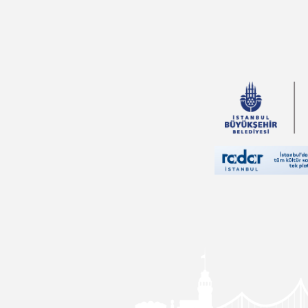
Özeren
Nur Kutlu
İlker Parasız
Feridun Oral
Vehbi Vakkasoğlu
İlyas Özbay
Thomas More
Sinan Yağmur
Yusuf Tavaslı
Pierre Loti
Falih Rıfkı Atay
Aslıhan Cengiz
Nedim Gürsel
Eda Bayrak
Ali Haydar Haksal