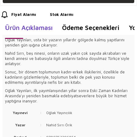
Fiyat Alarmı
Stok Alarmı
Ürün Açıklaması
Ödeme Seçenekleri
Yo
Oğlak Yayınları, usta bir yazarın yıllardır gölgede kalmış yapıtlarını
yeniden gün ışığına çıkarıyor.
Nahid Sırrı, beş ninesi, onların uzak yakın çok sayıda akrabaları ve
kendi annesi ve babasıyla ilgili anılarını tadına doyulmaz Türkçe`siyle
anlatıyor.
Sonuç, bir dönem toplumunun kadın-erkek ilişkilerini, özellikle de
kadınların gözlemleriyle, toplumun belki de pek yazı konusu
edilmemiş ayrıntılarıyla nefis bir anı kitabı.
Oğlak Yayınları, ilk yayımlanışından yıllar sonra Eski Zaman Kadınları
Arasında`yı yeniden basmakla edebiyatseverlere büyük bir hizmet
yaptığına inanıyor.
Yayınevi
:
Oğlak Yayıncılık
Yazar
:
Nahid Sırrı Örik