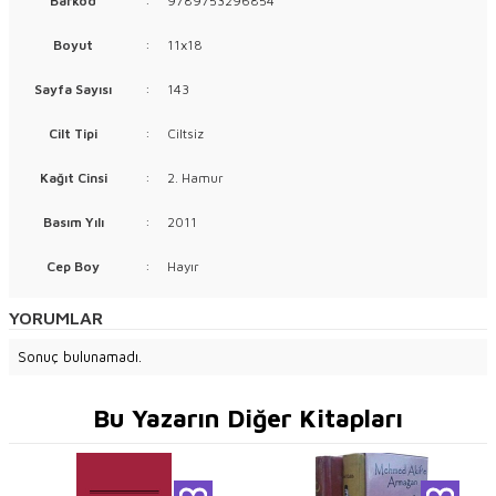
Barkod
:
9789753296854
Boyut
:
11x18
Sayfa Sayısı
:
143
Cilt Tipi
:
Ciltsiz
Kağıt Cinsi
:
2. Hamur
Basım Yılı
:
2011
Cep Boy
:
Hayır
YORUMLAR
Sonuç bulunamadı.
Bu Yazarın Diğer Kitapları