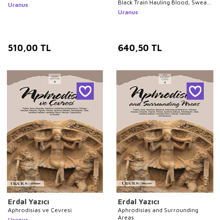
Black Train Hauling Blood, Sweat
Uranus
And Tears
Uranus
510,00
TL
640,50
TL
Erdal Yazıcı
Erdal Yazıcı
Aphrodisias ve Çevresi
Aphrodisias and Surrounding
Areas
Uranus