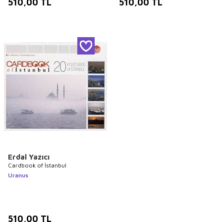
510,00
TL
510,00
TL
Erdal Yazıcı
Cardbook of İstanbul
Uranus
510,00
TL