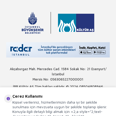
Akçaburgaz Mah. Mercedes Cad. 1584 Sokak No: 21 Esenyurt/
İstanbul
Mersis No: 0563065227000001
İBB Kültür AŞ Tüm hakları saklıdır. © 2024
08504808946
Çerez Kullanımı
Kişisel verileriniz, hizmetlerimizin daha iyi bir şekilde
sunulması için mevzuata uygun bir şekilde toplanıp işlenir.
Konuyla ilgili detaylı bilgi almak için <2;a style="2;text-