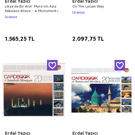
Erdal Yazıcı
Erdal Yazıcı
Likya`da Bir Anıt: Myra`nın Aziz
On The Lycian Way
Nikolaos Klisesi - A Monument In
Uranus
Lycia: The Church Of Saint
Uranus
Nicholas In Myra
1.565,25
TL
2.097,75
TL
Erdal Yazıcı
Erdal Yazıcı