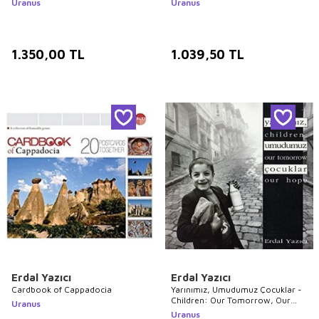
Uranus
Uranus
1.350,00
TL
1.039,50
TL
Erdal Yazıcı
Erdal Yazıcı
Cardbook of Cappadocia
Yarınımız, Umudumuz Çocuklar -
Children: Our Tomorrow, Our
Uranus
Hope
Uranus