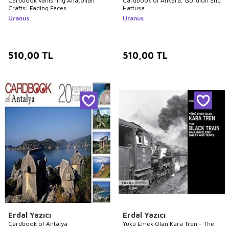
Cardbook Vanishing Anatolian
Cardbook of Ankara, Gordion and
Crafts: Fading Faces
Hattusa
Uranus
Uranus
510,00
TL
510,00
TL
Erdal Yazıcı
Erdal Yazıcı
Cardbook of Antalya
Yükü Emek Olan Kara Tren - The