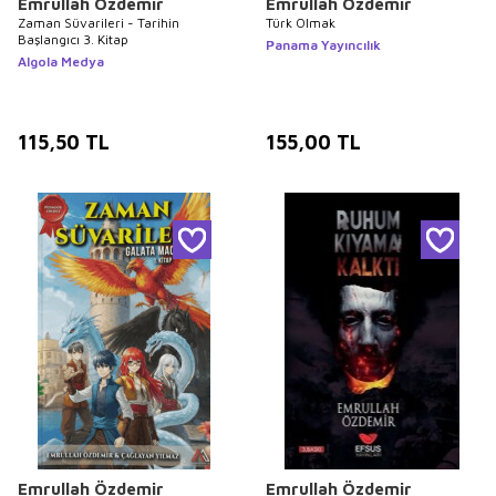
Emrullah Özdemir
Emrullah Özdemir
Zaman Süvarileri - Tarihin
Türk Olmak
Başlangıcı 3. Kitap
Panama Yayıncılık
Algola Medya
115,50
TL
155,00
TL
Emrullah Özdemir
Emrullah Özdemir