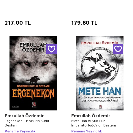
217,00
TL
179,80
TL
Emrullah Özdemir
Emrullah Özdemir
Ergenekon - Bozkırın Kutlu
Mete Han Büyük Hun
Destanı
İmparatorluğu’nun Destansı
Varoluş Hikayesi
Panama Yayıncılık
Panama Yayıncılık