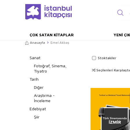
ÇOK SATAN KITAPLAR
YENI ÇI
Anasayfa
Emel Akbaş
Sanat
Stoktakiler
Fotoğraf, Sinema,
Seçilenleri Karşılaştı
Tiyatro
Tarih
Diğer
Araştırma -
İnceleme
Edebiyat
Şiir