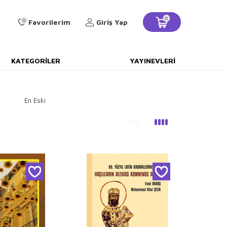
0
0
Favorilerim
Giriş Yap
KATEGORILER
YAYINEVLERI
En Eski