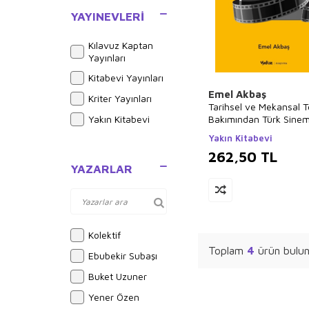
YAYINEVLERI
Kılavuz Kaptan
Yayınları
Kitabevi Yayınları
Emel Akbaş
Kriter Yayınları
Tarihsel ve Mekansal T
Yakın Kitabevi
Bakımından Türk Sine
İzmir
Yakın Kitabevi
262,50
TL
YAZARLAR
Kolektif
Toplam
4
ürün bulun
Ebubekir Subaşı
Buket Uzuner
Yener Özen