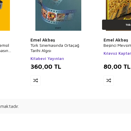
Tük
Emel Akbaş
Emel Akbaş
emsil
Türk Sinemasında Ortaçağ
Beşinci Mevsi
masında
Tarihi Algısı
Kılavuz Kaptan
Kitabevi Yayınları
360,00
TL
80,00
TL
maktadır.