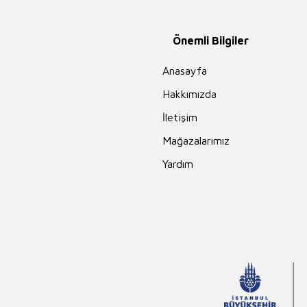
el-Mevdudi
Hidayet Karakuş
Önemli Bilgiler
Merve Gülcemal
Anasayfa
Guy de
Maupassant
Hakkımızda
İhsan Süreyya
Sırma
İletişim
Mehmet Akif
Mağazalarımız
Ersoy
Yardım
Ahmet Ümit
Ahmet Kabaklı
Edgar Rice
Burroughs
Erika Bartos
Andrew Lang
Rasim Özdenören
Hayreddin