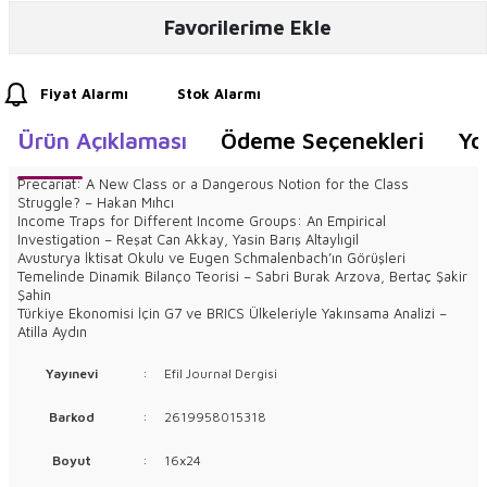
Favorilerime Ekle
Fiyat Alarmı
Stok Alarmı
Ürün Açıklaması
Ödeme Seçenekleri
Yo
Precariat: A New Class or a Dangerous Notion for the Class
Struggle? – Hakan Mıhcı
Income Traps for Different Income Groups: An Empirical
Investigation – Reşat Can Akkay, Yasin Barış Altaylıgil
Avusturya İktisat Okulu ve Eugen Schmalenbach’ın Görüşleri
Temelinde Dinamik Bilanço Teorisi – Sabri Burak Arzova, Bertaç Şakir
Şahin
Türkiye Ekonomisi İçin G7 ve BRICS Ülkeleriyle Yakınsama Analizi –
Atilla Aydın
Yayınevi
:
Efil Journal Dergisi
Barkod
:
2619958015318
Boyut
:
16x24