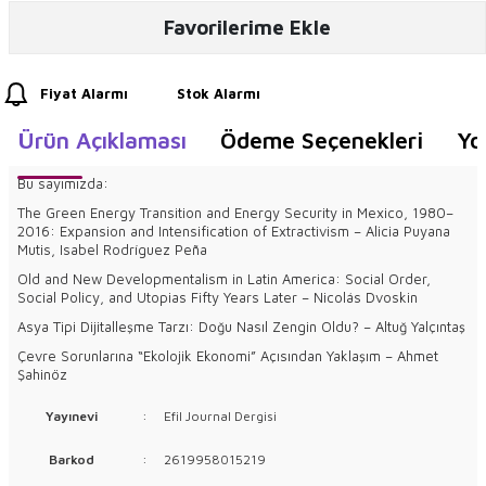
Favorilerime Ekle
Fiyat Alarmı
Stok Alarmı
Ürün Açıklaması
Ödeme Seçenekleri
Yo
Bu sayımızda:
The Green Energy Transition and Energy Security in Mexico, 1980–
2016: Expansion and Intensification of Extractivism – Alicia Puyana
Mutis, Isabel Rodríguez Peña
Old and New Developmentalism in Latin America: Social Order,
Social Policy, and Utopias Fifty Years Later – Nicolás Dvoskin
Asya Tipi Dijitalleşme Tarzı: Doğu Nasıl Zengin Oldu? – Altuğ Yalçıntaş
Çevre Sorunlarına “Ekolojik Ekonomi” Açısından Yaklaşım – Ahmet
Şahinöz
Yayınevi
:
Efil Journal Dergisi
Barkod
:
2619958015219