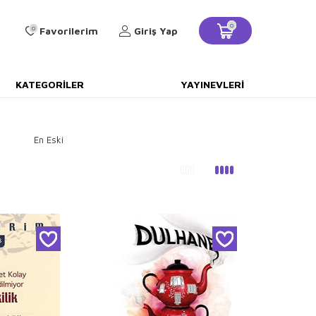
0
0
Favorilerim
Giriş Yap
KATEGORILER
YAYINEVLERI
En Eski