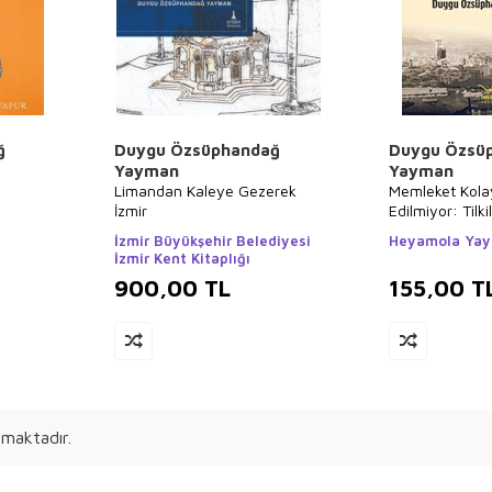
ğ
Duygu Özsüphandağ
Duygu Özsü
Yayman
Yayman
Limandan Kaleye Gezerek
Memleket Kola
İzmir
Edilmiyor: Tilkil
İzmir Büyükşehir Belediyesi
Heyamola Yayı
İzmir Kent Kitaplığı
900,00
TL
155,00
T
maktadır.