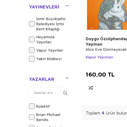
Gezi ve Rehber
Kitapları
YAYINEVLERI
Gezi
İzmir Büyükşehir
Referans Kitaplar
Belediyesi İzmir
Kent Kitaplığı
Gezi Rehberi
Heyamola
Duygu Özsüphanda
Yayınları
Yayman
Alice Eve Dönmeyecek
Vapur Yayınları
Vapur Yayınları
Yakın Kitabevi
160,00
TL
YAZARLAR
Kolektif
Toplam
4
ürün bulun
Brian Michael
Bendis