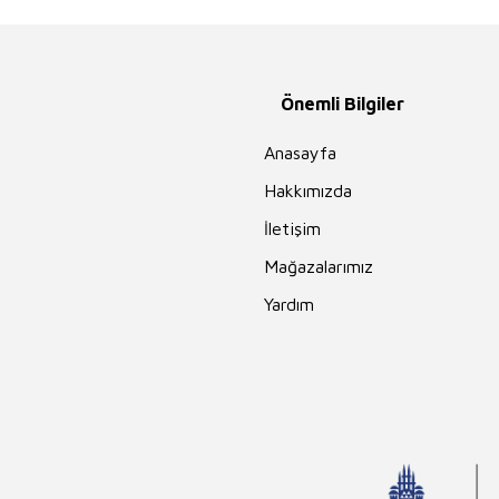
Guy de
Maupassant
Hasan El-Benna
İhsan Süreyya
Önemli Bilgiler
Sırma
Merve Gülcemal
Anasayfa
Seyyid Ebu`l-A`la
Hakkımızda
el-Mevdudi
Hidayet Karakuş
İletişim
Charles Darwin
Mağazalarımız
İlker Parasız
Yardım
Mehmet Akif
Ersoy
Ahmet Kabaklı
Thomas More
Charles Perrault
Vehbi Vakkasoğlu