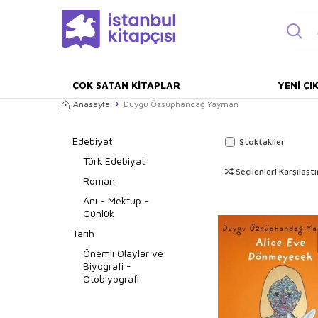
ÇOK SATAN KITAPLAR
YENI ÇI
Anasayfa
Duygu Özsüphandağ Yayman
Edebiyat
Stoktakiler
Türk Edebiyatı
Seçilenleri Karşılaştı
Roman
Anı - Mektup -
Günlük
Tarih
Önemli Olaylar ve
Biyografi -
Otobiyografi
Diğer