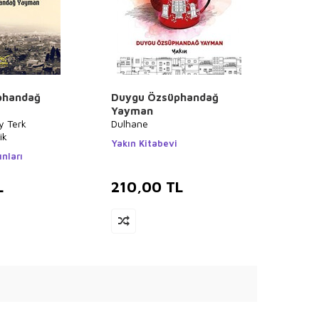
phandağ
Duygu Özsüphandağ
Yayman
y Terk
Dulhane
ik
Yakın Kitabevi
nları
L
210,00
TL