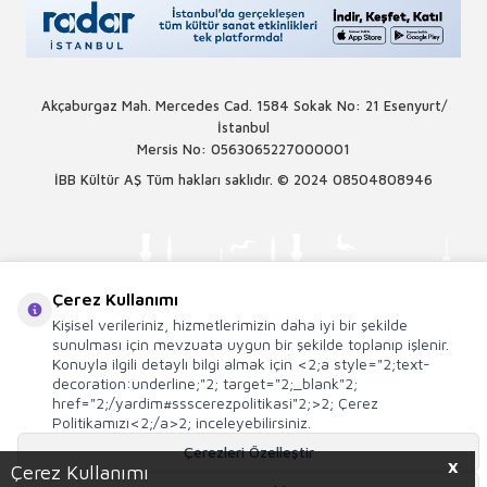
Akçaburgaz Mah. Mercedes Cad. 1584 Sokak No: 21 Esenyurt/
İstanbul
Mersis No: 0563065227000001
İBB Kültür AŞ Tüm hakları saklıdır. © 2024
08504808946
Çerez Kullanımı
Kişisel verileriniz, hizmetlerimizin daha iyi bir şekilde
sunulması için mevzuata uygun bir şekilde toplanıp işlenir.
Konuyla ilgili detaylı bilgi almak için <2;a style="2;text-
decoration:underline;"2; target="2;_blank"2;
href="2;/yardim#ssscerezpolitikasi"2;>2; Çerez
Politikamızı<2;/a>2; inceleyebilirsiniz.
Çerezleri Özelleştir
X
Çerez Kullanımı
T
-Soft
E-Ticaret
Sistemleriyle Hazırlanmıştır.