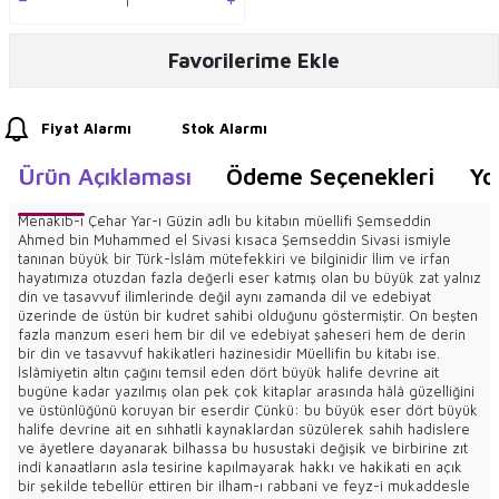
Favorilerime Ekle
Fiyat Alarmı
Stok Alarmı
Ürün Açıklaması
Ödeme Seçenekleri
Yo
Menakıb-ı Çehar Yar-ı Güzin adlı bu kitabın müellifi Şemseddin
Ahmed bin Muhammed el Sivasi kısaca Şemseddin Sivasi ismiyle
tanınan büyük bir Türk-İslâm mütefekkiri ve bilginidir İlim ve irfan
hayatımıza otuzdan fazla değerli eser katmış olan bu büyük zat yalnız
din ve tasavvuf ilimlerinde değil aynı zamanda dil ve edebiyat
üzerinde de üstün bir kudret sahibi olduğunu göstermiştir. On beşten
fazla manzum eseri hem bir dil ve edebiyat şaheseri hem de derin
bir din ve tasavvuf hakikatleri hazinesidir Müellifin bu kitabı ise.
İslâmiyetin altın çağını temsil eden dört büyük halife devrine ait
bugüne kadar yazılmış olan pek çok kitaplar arasında hâlâ güzelliğini
ve üstünlüğünü koruyan bir eserdir Çünkü: bu büyük eser dört büyük
halife devrine ait en sıhhatli kaynaklardan süzülerek sahih hadislere
ve âyetlere dayanarak bilhassa bu husustaki değişik ve birbirine zıt
indî kanaatların asla tesirine kapılmayarak hakkı ve hakikati en açık
bir şekilde tebellür ettiren bir ilham-ı rabbani ve feyz-i mukaddesle