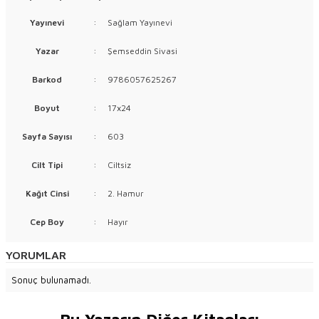
Yayınevi
:
Sağlam Yayınevi
Yazar
:
Şemseddin Sivasi
Barkod
:
9786057625267
Boyut
:
17x24
Sayfa Sayısı
:
603
Cilt Tipi
:
Ciltsiz
Kağıt Cinsi
:
2. Hamur
Cep Boy
:
Hayır
YORUMLAR
Sonuç bulunamadı.