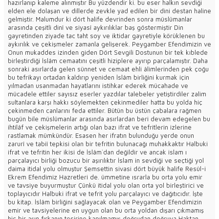
hazırlanıp kaleme alınmıştır Bu yüzdendir ki. bu eser halkın sevdiği
elden ele dolaşan ve dillerde zevkle yad edilen bir dini destan haline
gelmiştir. Malumdur ki dört halife devrinden sonra müslümanlar
arasında çeşitli dinî ve siyasî aykırılıklar baş göstermiştir Din
gayretinden ziyade tac taht soy ve iktidar gayretiyle körüklenen bu
aykırılık ve çekişmeler zamanla gelişerek. Peygamber Efendimizin ve
Onun mukaddes izinden giden Dört Sevgili Dostunun bir tek kıblede
birleştirdiği İslâm cemaatını çeşitli hiziplere ayırıp parçalamıştır. Daha
sonraki asırlarda gelen sünnet ve cemaat ehli âlimlerinden pek çoğu
bu tefrikayı ortadan kaldırıp yeniden İslâm birliğini kurmak için
yılmadan usanmadan hayatlarını istihkar ederek mücahade ve
mücadele ettiler sayısız eserler yazdılar talebeler yetiştirdiler zalim
sultanlara karşı hakkı söylemekten çekinmediler hatta bu yolda hiç
çekinmeden canlarını feda ettiler. Bütün bu üstün çabalara rağmen
bugün bile müslümanlar arasında asırlardan beri devam edegelen bu
ihtilâf ve çekişmelerin artığı olan bazı ifrat ve tefritlerin izlerine
rastlamak mümkündür. Esasen her ifratın bulunduğu yerde onun
zarurî ve tabiî tepkisi olan bir tefritin bulunacağı muhakkaktır Halbuki
ifrat ve tefritin her ikisi de İslâm`dan değildir ve ancak islam ı
parçalayıcı birliği bozucu bir aşırılıktır İslam in sevdiği ve seçtiği yol
daima itidal yolu olmuştur Şemsettin sivasi dört büyük halife Resûl-i
Ekrem Efendimiz Hazretleri de. ümmetine ısrarla bu orta yolu emir
ve tavsiye buyurmuştur Çünkü itidal yolu olan orta yol birleştirici ve
toplayıcıdır Halbuki ifrat ve tefrit yolu parçalayıcı ve dağıtıcıdır. İşte
bu kitap. İslâm birliğini sağlayacak olan ve Peygamber Efendimizin
emir ve tavsiyelerine en uygun olan bu orta yoldan dışarı çıkmamış
hiç bir aşın fırkanın tesirine kapılmamış doğrudan doğruya Haktan