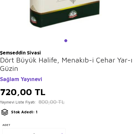
Şemseddin Sivasi
Dört Büyük Halife, Menakıb-i Çehar Yar-ı
Güzin
Sağlam Yayınevi
720,00
TL
800,00
TL
Yayınevi Liste Fiyatı:
Stok Adedi: 1
ADET