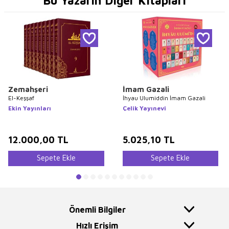
Bu Yazarın Diğer Kitapları
Zemahşeri
İmam Gazali
El-Keşşaf
İhyau Ulumiddin İmam Gazali
Ekin Yayınları
Çelik Yayınevi
12.000,00
TL
5.025,10
TL
Sepete Ekle
Sepete Ekle
Önemli Bilgiler
Hızlı Erişim