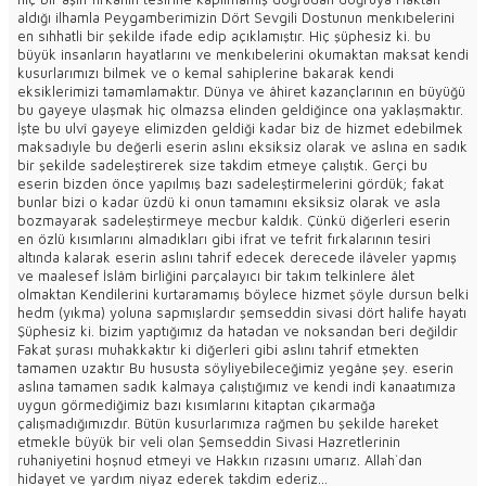
aldığı ilhamla Peygamberimizin Dört Sevgili Dostunun menkıbelerini
en sıhhatli bir şekilde ifade edip açıklamıştır. Hiç şüphesiz ki. bu
büyük insanların hayatlarını ve menkıbelerini okumaktan maksat kendi
kusurlarımızı bilmek ve o kemal sahiplerine bakarak kendi
eksiklerimizi tamamlamaktır. Dünya ve âhiret kazançlarının en büyüğü
bu gayeye ulaşmak hiç olmazsa elinden geldiğince ona yaklaşmaktır.
İşte bu ulvî gayeye elimizden geldiği kadar biz de hizmet edebilmek
maksadıyle bu değerli eserin aslını eksiksiz olarak ve aslına en sadık
bir şekilde sadeleştirerek size takdim etmeye çalıştık. Gerçi bu
eserin bizden önce yapılmış bazı sadeleştirmelerini gördük; fakat
bunlar bizi o kadar üzdü ki onun tamamını eksiksiz olarak ve asla
bozmayarak sadeleştirmeye mecbur kaldık. Çünkü diğerleri eserin
en özlü kısımlarını almadıkları gibi ifrat ve tefrit fırkalarının tesiri
altında kalarak eserin aslını tahrif edecek derecede ilâveler yapmış
ve maalesef İslâm birliğini parçalayıcı bir takım telkinlere âlet
olmaktan Kendilerini kurtaramamış böylece hizmet şöyle dursun belki
hedm (yıkma) yoluna sapmışlardır şemseddin sivasi dört halife hayatı
Şüphesiz ki. bizim yaptığımız da hatadan ve noksandan beri değildir
Fakat şurası muhakkaktır ki diğerleri gibi aslını tahrif etmekten
tamamen uzaktır Bu hususta söyliyebileceğimiz yegâne şey. eserin
aslına tamamen sadık kalmaya çalıştığımız ve kendi indî kanaatımıza
uygun görmediğimiz bazı kısımlarını kitaptan çıkarmağa
çalışmadığımızdır. Bütün kusurlarımıza rağmen bu şekilde hareket
etmekle büyük bir veli olan Şemseddin Sivasi Hazretlerinin
ruhaniyetini hoşnud etmeyi ve Hakkın rızasını umarız. Allah`dan
hidayet ve yardım niyaz ederek takdim ederiz...