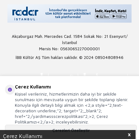
Akçaburgaz Mah. Mercedes Cad. 1584 Sokak No: 21 Esenyurt/
İstanbul
Mersis No: 0563065227000001
İBB Kültür AŞ Tüm hakları saklıdır. © 2024
08504808946
Çerez Kullanımı
Kişisel verileriniz, hizmetlerimizin daha iyi bir şekilde
sunulması için mevzuata uygun bir şekilde toplanıp işlenir.
Konuyla ilgili detaylı bilgi almak için <2;a style="2;text-
decoration:underline;"2; target="2;_blank"2;
href="2;/yardim#ssscerezpolitikasi"2;>2; Çerez
Politikamızı<2;/a>2; inceleyebilirsiniz.
Çerezleri Özelleştir
X
Çerez Kullanımı