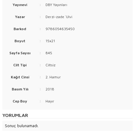
Yayınevi
:
DBY Yayınları
Yazar
:
Derzi-zade `Ulvi
Barkod
:
9786054635450
Boyut
:
15x21
Sayfa Sayısı
:
845
Cilt Tipi
:
Ciltsiz
Kağıt Cinsi
:
2. Hamur
Basım Yılı
:
2018
Cep Boy
:
Hayır
YORUMLAR
Sonuç bulunamadı.