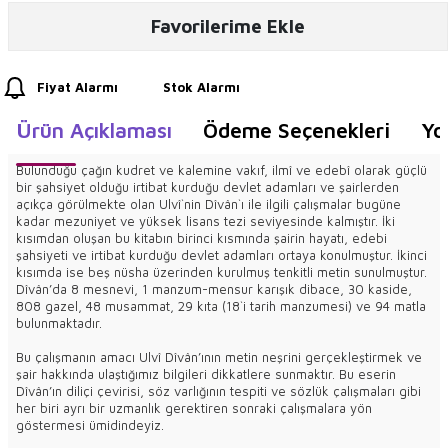
Favorilerime Ekle
Fiyat Alarmı
Stok Alarmı
Ürün Açıklaması
Ödeme Seçenekleri
Yo
Bulunduğu çağın kudret ve kalemine vakıf, ilmî ve edebî olarak güçlü
bir şahsiyet olduğu irtibat kurduğu devlet adamları ve şairlerden
açıkça görülmekte olan Ulvî`nin Dîvân`ı ile ilgili çalışmalar bugüne
kadar mezuniyet ve yüksek lisans tezi seviyesinde kalmıştır. İki
kısımdan oluşan bu kitabın birinci kısmında şairin hayatı, edebi
şahsiyeti ve irtibat kurduğu devlet adamları ortaya konulmuştur. İkinci
kısımda ise beş nüsha üzerinden kurulmuş tenkitli metin sunulmuştur.
Dîvân’da 8 mesnevi, 1 manzum-mensur karışık dibace, 30 kaside,
808 gazel, 48 musammat, 29 kıta (18`i tarih manzumesi) ve 94 matla
bulunmaktadır.
Bu çalışmanın amacı Ulvî Dîvân’ının metin neşrini gerçekleştirmek ve
şair hakkında ulaştığımız bilgileri dikkatlere sunmaktır. Bu eserin
Dîvân’ın diliçi çevirisi, söz varlığının tespiti ve sözlük çalışmaları gibi
her biri ayrı bir uzmanlık gerektiren sonraki çalışmalara yön
göstermesi ümidindeyiz.