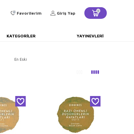
0
0
Favorilerim
Giriş Yap
KATEGORILER
YAYINEVLERI
En Eski