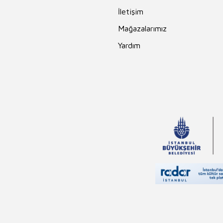
Hidayet Karakuş
İletişim
Charles Darwin
Mağazalarımız
İlker Parasız
Yardım
Mehmet Akif
Ersoy
Ahmet Kabaklı
Thomas More
Charles Perrault
Vehbi Vakkasoğlu
Bram Stoker
Andrew Lang
Falih Rıfkı Atay
Sinan Yağmur
Yusuf Tavaslı
Hüseyin Nihal
Atsız