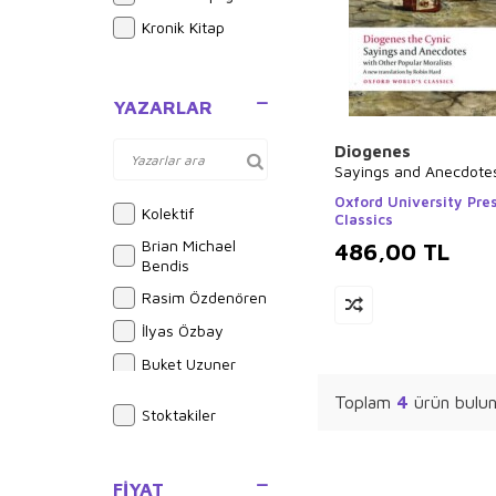
Kronik Kitap
YAZARLAR
Diogenes
Sayings and Anecdote
Oxford University Pres
Kolektif
Classics
Brian Michael
486,00
TL
Bendis
Rasim Özdenören
İlyas Özbay
Buket Uzuner
Elif Akardaş
Toplam
4
ürün bulun
Stoktakiler
Yusuf Akçura
İlyas Güneş
FIYAT