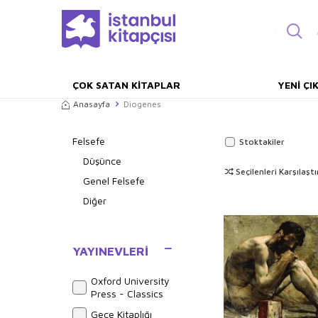
ÇOK SATAN KITAPLAR
YENI ÇI
Anasayfa
Diogenes
Felsefe
Stoktakiler
Düşünce
Seçilenleri Karşılaştı
Genel Felsefe
Diğer
YAYINEVLERI
Oxford University
Press - Classics
Gece Kitaplığı