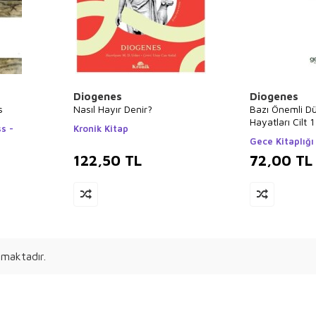
Diogenes
Diogenes
s
Nasıl Hayır Denir?
Bazı Önemli Dü
Hayatları Cilt 1
s -
Kronik Kitap
Gece Kitaplığı
122,50
TL
72,00
TL
maktadır.