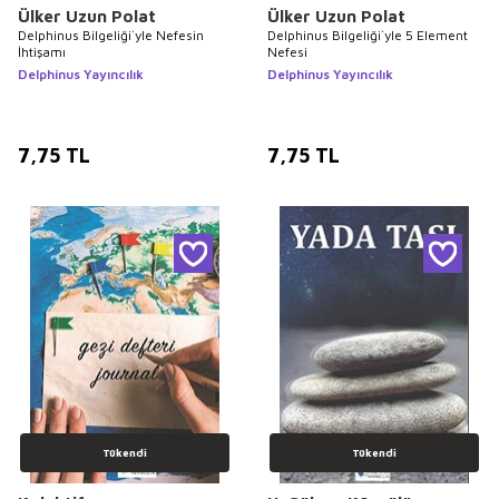
Ülker Uzun Polat
Ülker Uzun Polat
Delphinus Bilgeliği`yle Nefesin
Delphinus Bilgeliği`yle 5 Element
İhtişamı
Nefesi
Delphinus Yayıncılık
Delphinus Yayıncılık
7,75
TL
7,75
TL
Tükendi
Tükendi