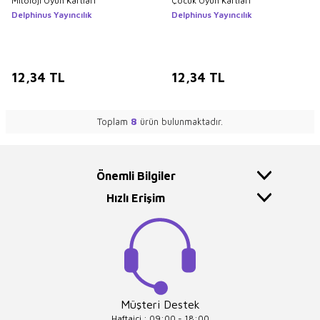
Mitoloji Oyun Kartları
Çocuk Oyun Kartları
Delphinus Yayıncılık
Delphinus Yayıncılık
12,34
TL
12,34
TL
Toplam
8
ürün bulunmaktadır.
Önemli Bilgiler
Hızlı Erişim
Müşteri Destek
Haftaiçi : 09:00 - 18:00