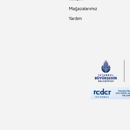
Mehmet Akif
Mağazalarımız
Ersoy
Yardım
Ahmet Ümit
Ahmet Kabaklı
Edgar Rice
Burroughs
Erika Bartos
Andrew Lang
Rasim Özdenören
Hayreddin
Karaman
Charles Darwin
Nilgün Cevher
Kalburan
Falih Rıfkı Atay
Masaşi Kişimoto
Yusuf Tavaslı