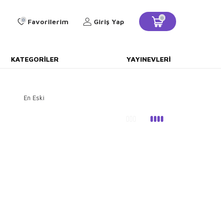
0
0
Favorilerim
Giriş Yap
KATEGORILER
YAYINEVLERI
En Eski