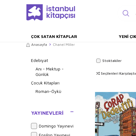
ÇOK SATAN KITAPLAR
YENI ÇI
Anasayfa
Chanel Miller
Edebiyat
Stoktakiler
Anı - Mektup -
Seçilenleri Karşılaştı
Günlük
Çocuk Kitapları
Roman-Öykü
YAYINEVLERI
Domingo Yayınevi
Epsilon Yayınevi