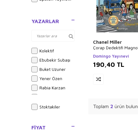
YAZARLAR
Chanel Miller
Çorap Dedektifi Magno
Kolektif
Domingo Yayınevi
Ebubekir Subaşı
190,40
TL
Buket Uzuner
Yener Özen
Rabia Karzan
Bram Stoker
Alphonse Daudet
Toplam
2
ürün bulun
Stoktakiler
Sue Graves
Ayşe Kulin
FIYAT
Joseph Midthun