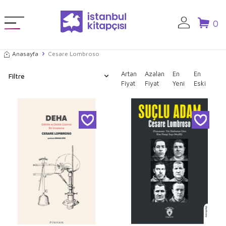
0
Anasayfa
Cesare Lombroso
Artan
Azalan
En
En
Filtre
Fiyat
Fiyat
Yeni
Eski