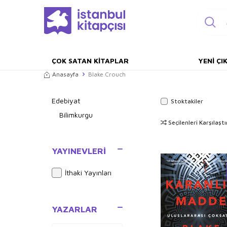
ÇOK SATAN KITAPLAR
YENI ÇI
Anasayfa
Blake Crouch
Edebiyat
Stoktakiler
Bilimkurgu
Seçilenleri Karşılaştı
YAYINEVLERI
İthaki Yayınları
YAZARLAR