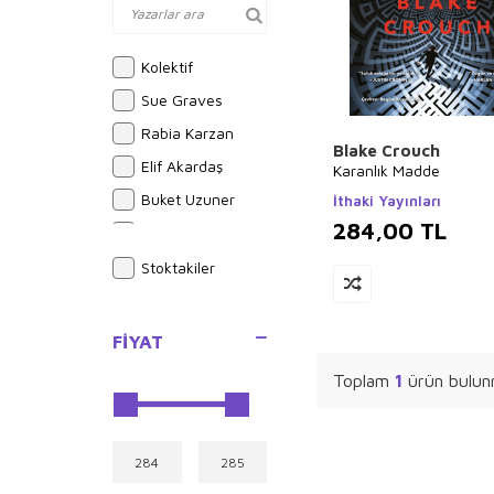
Kolektif
Sue Graves
Rabia Karzan
Blake Crouch
Elif Akardaş
Karanlık Madde
Buket Uzuner
İthaki Yayınları
284,00
TL
Emilie Beaumont
Hasan El-Benna
Stoktakiler
Halil İnalcık
Alphonse Daudet
FIYAT
İlyas Güneş
Toplam
1
ürün bulun
Ali Şeriati
Joseph Midthun
Brian Michael
Bendis