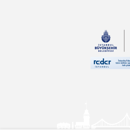
Nur Kutlu
İlker Parasız
Feridun Oral
Vehbi Vakkasoğlu
İlyas Özbay
Thomas More
Sinan Yağmur
Yusuf Tavaslı
Pierre Loti
Falih Rıfkı Atay
Aslıhan Cengiz
Nedim Gürsel
Eda Bayrak
Ali Haydar Haksal
Nilgün Cevher