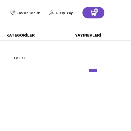
0
0
Favorilerim
Giriş Yap
KATEGORILER
YAYINEVLERI
En Eski