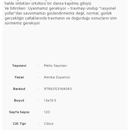
halde oldukları ürkütücü bir dansa kapılmış gibiyiz.
Ve bitirirken: Uyanmamız gerekiyor – travmayı unutup “rasyonel
yollar”dan savunmamızı güçlendirmemiz değil, normal, günlük
gerçekliğin çatlaklarında travmanın ve doğurduğu sonuçların izini
sürmemiz gerekiyor.
Yayınevi
:
Metis Yayınları
Yazar
:
Alenka Zupancic
Barkod
:
9786053164043
Boyut
:
13x19.5
Sayfa Sayısı
:
120
Cilt Tipi
:
Ciltsiz