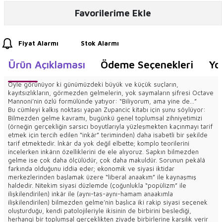
Favorilerime Ekle
Fiyat Alarmı
Stok Alarmı
Ürün Açıklaması
Ödeme Seçenekleri
Yo
Öyle görünüyor ki günümüzdeki büyük ve küçük suçların,
kayıtsızlıkların, görmezden gelmelerin, yok saymaların şifresi Octave
Mannoni’nin özlü formülünde yatıyor: “Biliyorum, ama yine de...”
Bu cümleyi kalkış noktası yapan Zupancic kitabı için şunu söylüyor:
Bilmezden gelme kavramı, bugünkü genel toplumsal zihniyetimizi
(örneğin gerçekliğin sarsıcı boyutlarıyla yüzleşmekten kaçınmayı tarif
etmek için tercih edilen “inkâr” teriminden) daha isabetli bir şekilde
tarif etmektedir. İnkâr da yok değil elbette; komplo teorilerini
incelerken inkârın özelliklerini de ele alıyoruz. Sapkın bilmezden
gelme ise çok daha ölçülüdür, çok daha makuldür. Sorunun pekâlâ
farkında olduğunu iddia eder; ekonomik ve siyasi iktidar
merkezlerinden başlamak üzere “liberal anaakım” ile kaynaşmış
haldedir. Nitekim siyasi düzlemde (çoğunlukla “popülizm” ile
ilişkilendirilen) inkâr ile (aynı-tas-aynı-hamam anaakımla
ilişkilendirilen) bilmezden gelme’nin başlıca iki rakip siyasi seçenek
oluşturduğu, kendi patolojileriyle ikisinin de birbirini beslediği,
herhangi bir toplumsal gerçeklikten ziyade birbirlerine karşılık verir