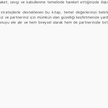
zaket, sevgi ve kabullenme temelinde hareket ettiğinizde ilişk
tratejilerle desteklenen bu kitap, temel değerlerinizi belirl
 siz ve partneriniz için mümkün olan güzelliği keşfetmenize yard
onuyu ele alır ve hem bireysel olarak hem de partnerinizle birl