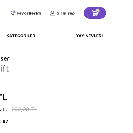
0
0
Favorilerim
Giriş Yap
KATEGORILER
YAYINEVLERI
lser
ift
TL
280,00
TL
atı:
: 87