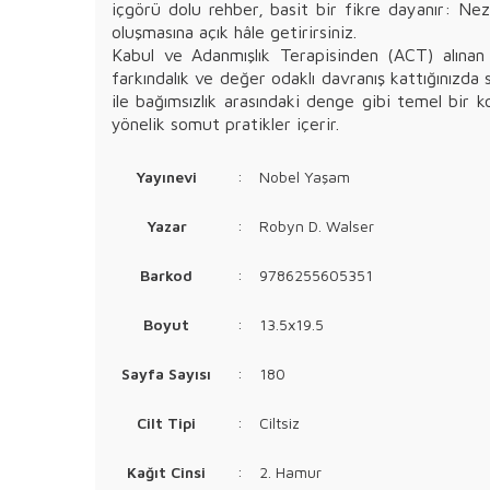
içgörü dolu rehber, basit bir fikre dayanır: Ne
oluşmasına açık hâle getirirsiniz.
Kabul ve Adanmışlık Terapisinden (ACT) alınan s
farkındalık ve değer odaklı davranış kattığınızda
ile bağımsızlık arasındaki denge gibi temel bir k
yönelik somut pratikler içerir.
Yayınevi
:
Nobel Yaşam
Yazar
:
Robyn D. Walser
Barkod
:
9786255605351
Boyut
:
13.5x19.5
Sayfa Sayısı
:
180
Cilt Tipi
:
Ciltsiz
Kağıt Cinsi
:
2. Hamur