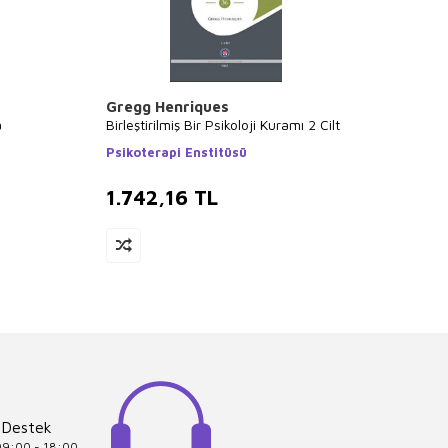
Gregg Henriques
James
a
Birleştirilmiş Bir Psikoloji Kuramı 2 Cilt
Border
Cilt Sh
Psikoterapi Enstitüsü
Psikot
1.742,16
TL
1.74
 Destek
 09:00 - 18:00