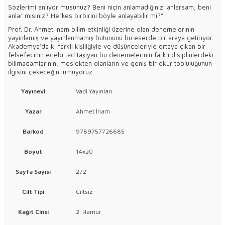
Sözlerimi anlıyor musunuz? Beni niçin anlamadığınızı anlarsam, beni
anlar mısınız? Herkes birbirini böyle anlayabilir mi?“
Prof. Dr. Ahmet İnam bilim etkinliği üzerine olan denemelerinin
yayınlamış ve yayınlanmamış bütününü bu eserde bir araya getiriyor.
Akademya’da ki farklı kişiliğiyle ve düşünceleriyle ortaya çıkan bir
felsefecinin edebi tad taşıyan bu denemelerinin farklı disiplinlerdeki
bilimadamlarının, meslekten olanların ve geniş bir okur topluluğunun
ilgisini çekeceğini umuyoruz.
Yayınevi
:
Vadi Yayınları
Yazar
:
Ahmet İnam
Barkod
:
9789757726685
Boyut
:
14x20
Sayfa Sayısı
:
272
Cilt Tipi
:
Ciltsiz
Kağıt Cinsi
:
2. Hamur