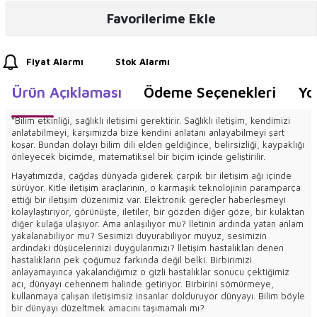
Favorilerime Ekle
Fiyat Alarmı
Stok Alarmı
Ürün Açıklaması
Ödeme Seçenekleri
Yo
“Bilim etkinliği, sağlıklı iletişimi gerektirir. Sağlıklı iletişim, kendimizi
anlatabilmeyi, karşımızda bize kendini anlatanı anlayabilmeyi şart
koşar. Bundan dolayı bilim dili elden geldiğince, belirsizliği, kaypaklığı
önleyecek biçimde, matematiksel bir biçim içinde geliştirilir.
Hayatımızda, çağdaş dünyada giderek çarpık bir iletişim ağı içinde
sürüyor. Kitle iletişim araçlarının, o karmaşık teknolojinin paramparça
ettiği bir iletişim düzenimiz var. Elektronik gereçler haberleşmeyi
kolaylaştırıyor, görünüşte, iletiler, bir gözden diğer göze, bir kulaktan
diğer kulağa ulaşıyor. Ama anlaşılıyor mu? İletinin ardında yatan anlam
yakalanabiliyor mu? Sesimizi duyurabiliyor muyuz, sesimizin
ardındaki düşücelerinizi duygularımızı? İletişim hastalıkları denen
hastalıkların pek çoğumuz farkında değil belki. Birbirimizi
anlayamayınca yakalandığımız o gizli hastalıklar sonucu çektiğimiz
acı, dünyayı cehennem halinde getiriyor. Birbirini sömürmeye,
kullanmaya çalışan iletişimsiz insanlar dolduruyor dünyayı. Bilim böyle
bir dünyayı düzeltmek amacını taşımamalı mı?