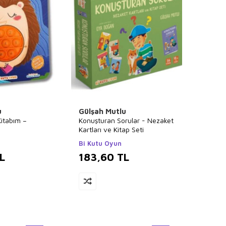
u
Gülşah Mutlu
itabım –
Konuşturan Sorular - Nezaket
Kartları ve Kitap Seti
Bi Kutu Oyun
L
183,60
TL