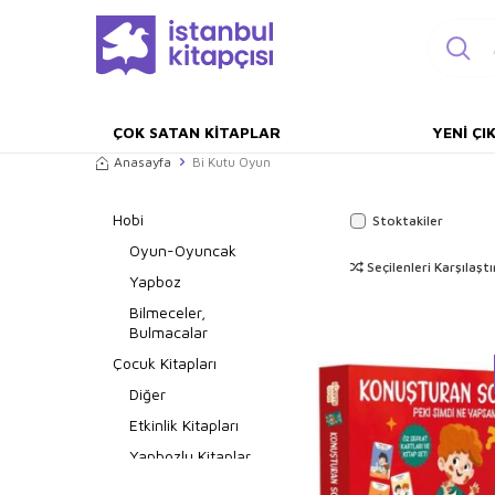
ÇOK SATAN KITAPLAR
YENI ÇI
Anasayfa
Bi Kutu Oyun
Hobi
Stoktakiler
Oyun-Oyuncak
Seçilenleri Karşılaştı
Yapboz
Bilmeceler,
Bulmacalar
Çocuk Kitapları
Diğer
Etkinlik Kitapları
Yapbozlu Kitaplar
Zeka Gelişimi