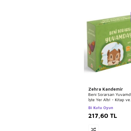
Zehra Kandemir
Beni Sorarsan Yuvamd
İşte Yer Altı! - Kitap ve
Yapboz Seti
Bi Kutu Oyun
217,60
TL