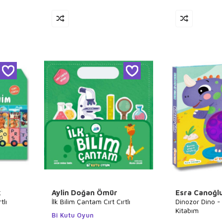
k
Aylin Doğan Ömür
Esra Canoğl
tlı
İlk Bilim Çantam Cırt Cırtlı
Dinozor Dino -
Kitabım
Bi Kutu Oyun