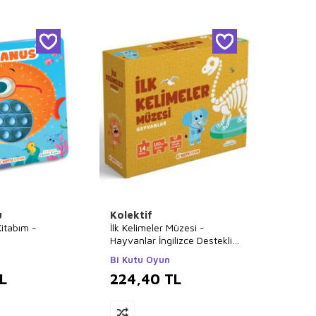
u
Kolektif
itabım -
İlk Kelimeler Müzesi -
Hayvanlar İngilizce Destekli
Kitap ve Yapboz Seti
Bi Kutu Oyun
L
224,40
TL