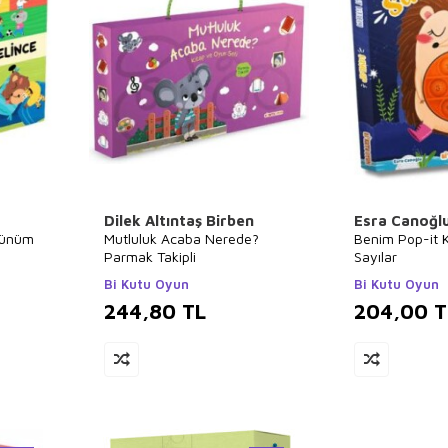
Dilek Altıntaş Birben
Esra Canoğl
Günüm
Mutluluk Acaba Nerede?
Benim Pop-it K
Parmak Takipli
Sayılar
Bi Kutu Oyun
Bi Kutu Oyun
244,80
TL
204,00
T