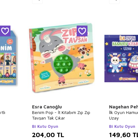
Esra Canoğlu
Nagehan Peh
rtlı
Benim Pop - İt Kitabım Zıp Zıp
İlk Oyun Hamur
Tavşan Tak Çıkar
Uzay
Bi Kutu Oyun
Bi Kutu Oyun
204,00
TL
149,60
T