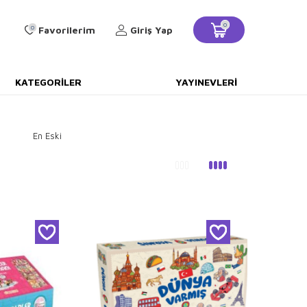
0
0
Favorilerim
Giriş Yap
KATEGORILER
YAYINEVLERI
En Eski