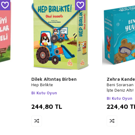
Dilek Altıntaş Birben
Zehra Kande
Hep Birlikte
Beni Sorarsan
İşte Deniz Altı!
Bi Kutu Oyun
Yapboz Seti
Bi Kutu Oyun
244,80
TL
224,40
T