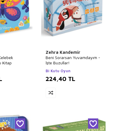
Zehra Kandemir
 Kelebek
Beni Sorarsan Yuvamdayım -
 Kitap
İşte Buzullar!
Bi Kutu Oyun
L
224,40
TL