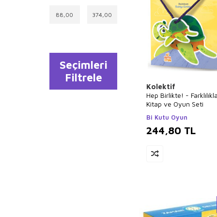
Ayşenur Kurtuluş
Peltek
Gülşah Mutlu
Buse Nazilli
Gonca Soner
Seçimleri
Filtrele
Arife Şeyma Gök
Kolektif
Hep Birlikte! - Farklılıkl
Kitap ve Oyun Seti
Bi Kutu Oyun
244,80
TL