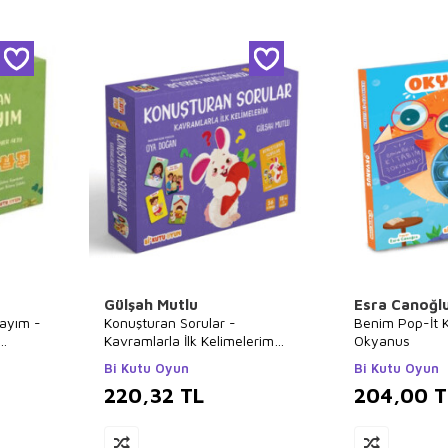
Gülşah Mutlu
Esra Canoğl
ayım -
Konuşturan Sorular -
Benim Pop-İt K
Kavramlarla İlk Kelimelerim
Okyanus
Seti
Bi Kutu Oyun
Bi Kutu Oyun
220,32
TL
204,00
T