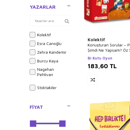
Oyun Kitapları
YAZARLAR
Okul Öncesi Şekilli
Kitaplar
Masallar
Kolektif
Okul Öncesi Çocuk
Kolektif
Kitapları
Esra Canoğlu
Konuşturan Sorular – P
Hikayeler
Şimdi Ne Yapsam? Öz 
Zehra Kandemir
Kartları ve Kitap Seti
Hobi-Müzik
Bi Kutu Oyun
Burcu Kaya
183,60
TL
Bilimsel Kitaplar
Nagehan
Bilmece, Bulmaca
Pehlivan
Gülşah Mutlu
Stoktakiler
Ayşenur K. Peltek
Halil İbrahim
Öztürk
FIYAT
Aylin Doğan Ömür
Dilek Altıntaş
Birben